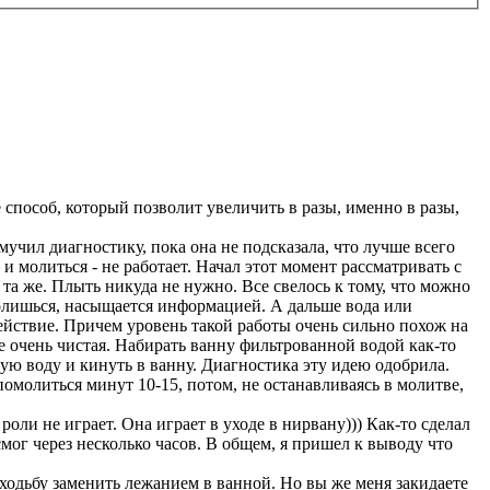
 способ, который позволит увеличить в разы, именно в разы,
чил диагностику, пока она не подсказала, что лучше всего
 молиться - не работает. Начал этот момент рассматривать с
 та же. Плыть никуда не нужно. Все свелось к тому, что можно
 молишься, насыщается информацией. А дальше вода или
действие. Причем уровень такой работы очень сильно похож на
не очень чистая. Набирать ванну фильтрованной водой как-то
вую воду и кинуть в ванну. Диагностика эту идею одобрила.
омолиться минут 10-15, потом, не останавливаясь в молитве,
оли не играет. Она играет в уходе в нирвану))) Как-то сделал
мог через несколько часов. В общем, я пришел к выводу что
 ходьбу заменить лежанием в ванной. Но вы же меня закидаете