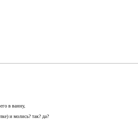
его в ванну,
лке) и молись? так? да?