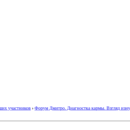
ших участников
›
Форум Дмитро. Диагностка кармы. Взгляд изну