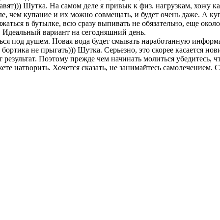
вят))) Шутка. На самом деле я привык к физ. нагрузкам, хожу каж
сле, чем купание и их можно совмещать, и будет очень даже. А к
яжаться в бутылке, всю сразу выпивать не обязательно, еще около
и. Идеальный вариант на сегодняшний день.
ться под душем. Новая вода будет смывать наработанную инфор
 С бортика не прыгать))) Шутка. Серьезно, это скорее касается н
 результат. Поэтому прежде чем начинать молиться убедитесь, чт
ете натворить. Хочется сказать, не занимайтесь самолечением. С