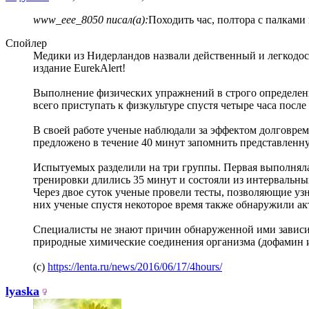
www_eee_8050 писал(а):
Походить час, полтора с палками 
Спойлер
Медики из Нидерландов назвали действенный и легкодост
издание EurekAlert!
Выполнение физических упражнений в строго определен
всего приступать к физкультуре спустя четыре часа посл
В своей работе ученые наблюдали за эффектом долговре
предложено в течение 40 минут запомнить представленн
Испытуемых разделили на три группы. Первая выполняла
тренировки длились 35 минут и состояли из интервальны
Через двое суток ученые провели тесты, позволяющие уз
них ученые спустя некоторое время также обнаружили ак
Специалисты не знают причин обнаруженной ими зависим
природные химические соединения организма (дофамин 
(с)
https://lenta.ru/news/2016/06/17/4hours/
lyaska