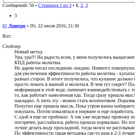
Сообщений: 56 •
Страница 1 из 3
•
1
,
2
,
3
3
#1
Дмитро
» Пт, 22 июля 2016, 21:30
Вот:
Спойлер
Новый метод
Ура, ура!!! На радость всем, у меня получилось выцыган
КПД работы молитвы.
Не даром писал последнюю лекцию. Немного повернулось 
для увеличения эффективности работы молитвы - купаться
разных сторон. В итоге получилось, что купание должно б
просто лежать в ванной и молиться. В чем тут секрет? П
информация в этой воде, начинает взаимодействовать с т
то, как работает намоленная еда. Тогда сразу пришла мыс
накладно. А пить эту - можно стать козленочком. Поразмы
Попутно еще пришла мысль. Пока утром ванна набирается,
покушать. Потом поваляться в нирване и еще поработать.
С едой я еще не пробовал. А так уже недельку провожу ис
погорячее, расслабился, работа прошла нормально. Но по
лучше делать воду прохладной, тогда мозги не расплываю
По эффективности такая методика где-то раза в 2-3 лучш