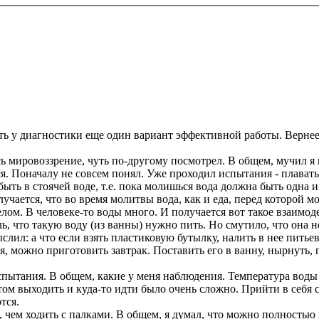
ить у диагностики еще один вариант эффективной работы. Вернее
мировоззрение, чуть по-другому посмотрел. В общем, мучил я му
. Поначалу не совсем понял. Уже проходил испытания - плавать и
ыть в стоячей воде, т.е. пока молишься вода должна быть одна и
олучается, что во время молитвы вода, как и еда, перед которой
елом. В человеке-то воды много. И получается вот такое взаимо
ль, что такую воду (из ванны) нужно пить. Но смутило, что она 
слил: а что если взять пластиковую бутылку, налить в нее питье
 можно приготовить завтрак. Поставить его в ванну, нырнуть, п
пытания. В общем, какие у меня наблюдения. Температура воды р
том выходить и куда-то идти было очень сложно. Прийти в себя с
тся.
е, чем ходить с палками. В общем, я думал, что можно полностью