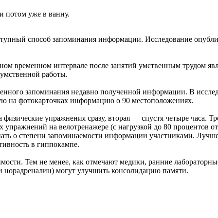
и потом уже в ванну.
упный способ запоминания информации. Исследование опубликов
ном временном интервале после занятий умственным трудом яв
е умственной работы.
менного запоминания недавно полученной информации. В исслед
ую на фотокарточках информацию о 90 местоположениях.
 физические упражнения сразу, вторая — спустя четыре часа. Т
х упражнений на велотренажере (с нагрузкой до 80 процентов о
нать о степени запоминаемости информации участниками. Лучше 
тивность в гиппокампе.
ости. Тем не менее, как отмечают медики, ранние лабораторн
и норадреналин) могут улучшить консолидацию памяти.