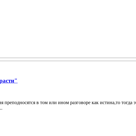
трасти"
я преподносятся в том или ином разговоре как истина,то тогда э
..