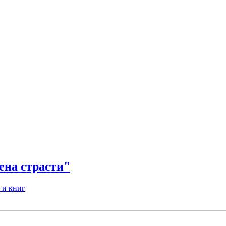
ена страсти"
 и книг