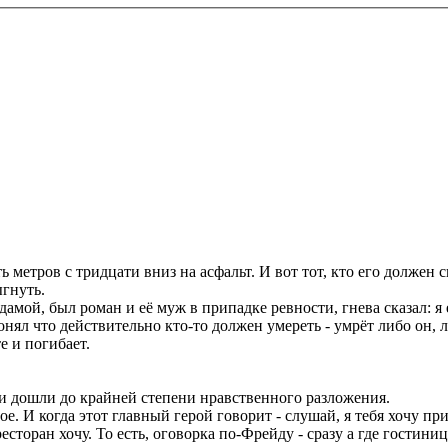
 метров с тридцати вниз на асфальт. И вот тот, кто его должен с
ыгнуть.
мой, был роман и её муж в припадке ревности, гнева сказал: я её
понял что действительно кто-то должен умереть - умрёт либо он, 
е и погибает.
они дошли до крайней степени нравственного разложения.
ое. И когда этот главный герой говорит - слушай, я тебя хочу приг
есторан хочу. То есть, оговорка по-Фрейду - сразу а где гостиница