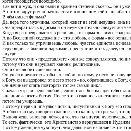
хотел пообщаться вообще-то.
Так вот и муж, и она были в крайней степени своего... они уж
А потом вдруг роман начинается и в конечном счёте погибает 
В чём смысл фильма?
Да, вера того мужчины, который женат на этой девушке, она из 
Она превратилась в догмы и он неукоснительно следует догмам
Когда вера превращается в религию, то форма значимее содерж
А во Вселенной содержание - это любовь, а форма - всё остальн
И как только ты утрачиваешь любовь, чувство единства исчезае
верующий - а бывший наркоман, преступник и так далее, он гово
внутри.
Потому что они - представляете - они же совокупляются, понимае
потому что они нарушают каноны религиозные.
Он их не любит совершенно.
Он ушёл в религию - забыл о любви, поэтому у него нет ощущен
к Богу, он выздоровел от всего этого - но, обратившись к Богу, 
Он начинает опять повторять тот же самый цикл.
Сначала утрачиваешь любовь, единство с Богом - для тебя стан
внешние аспекты бытия. После этого главное - инстинкты: сам
потом ты умираешь.
Поэтому первый ипмульс чистый, интуитивный к Богу его спас,
А общество ему говорит: главное - это канон, это ритуал, это 
Выполняешь заповеди чётко, а то, что ты внутри чувствуешь... 
То есть, фактически, это Христианство вернувшееся в Иудаизм 
Поэтому женщина чувствует: чем дальше он начинает жить эти