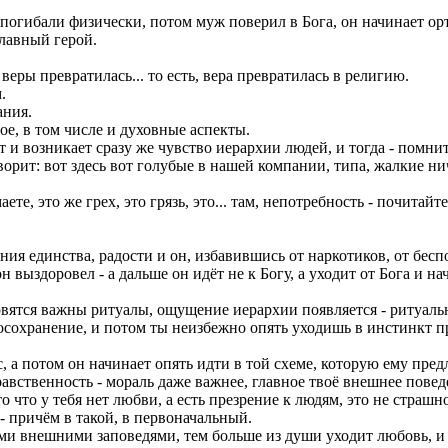
е погибали физически, потом муж поверил в Бога, он начинает ор
главный герой.
веры превратилась... то есть, вера превратилась в религию.
.
ания.
ое, в том числе и духовные аспекты.
т и возникает сразу же чувство иерархии людей, и тогда - помни
рит: вот здесь вот голубые в нашей компании, типа, жалкие ничт
те, это же грех, это грязь, это... там, непотребность - почитайт
ия единства, радости и он, избавившись от наркотиков, от беспо
он выздоровел - а дальше он идёт не к Богу, а уходит от Бога и н
овятся важны ритуалы, ощущение иерархии появляется - ритуальн
осохранение, и потом ты неизбежно опять уходишь в инстинкт пр
 а потом он начинает опять идти в той схеме, которую ему пред
нравственность - мораль даже важнее, главное твоё внешнее повед
то что у тебя нет любви, а есть презрение к людям, это не страш
- причём в такой, в первоначальный.
ми внешними заповедями, тем больше из души уходит любовь, и 