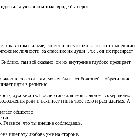
тодоксальную - и она тоже вроде бы верит.
те, как в этом фильме, советую посмотреть - вот этот нынешний
ожные личности, за спасение их души... т.е., он их презирает
е Библию, там всё сказано: он их внутренне глубоко презирает,
рядочного секса, там, может быть, от болезней... обратившись
ачинает идти в религию.
ость, духовность. После этого для тебя главное - совершенно
одолжения рода и начинает гнить твоё тело и распадаться. А
лагает общество.
ение.
но. Главное, что ты внешне соблюдаешь.
она ищет эту любовь уже на стороне.