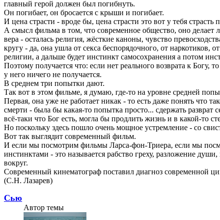
главный герой должен был погибнуть.
Он погибает, он бросается с крыши и погибает.
И цена страсти - вроде бы, цена страсти это вот у тебя страсть
А смысл фильма в том, что современное общество, оно делает 
вера - осталась религия, жёсткие каноны, чувство превосходст
кругу - да, она ушла от секса беспорядочного, от наркотиков, о
религии, а дальше будет инстинкт самосохранения а потом инст
Поэтому получается что: если нет реального возврата к Богу, то
у него ничего не получается.
В среднем три попытки дают.
Так вот в этом фильме, я думаю, где-то на уровне средней попы
Первая, она уже не работает никак - то есть даже понять что та
смерти - была бы какая-то попытка просто... сдержать разврат 
всё-таки что Бог есть, могла бы продлить жизнь и в какой-то с
Но поскольку здесь пошло очень мощное устремление - со сви
Вот так выглядит современный фильм.
И если мы посмотрим фильмы Ларса-фон-Триера, если мы посм
инстинктами - это называется рабство греху, разложение души,
вокруг.
Современный кинематограф поставил диагноз современной циви
(С.Н. Лазарев)
Сью
Автор темы