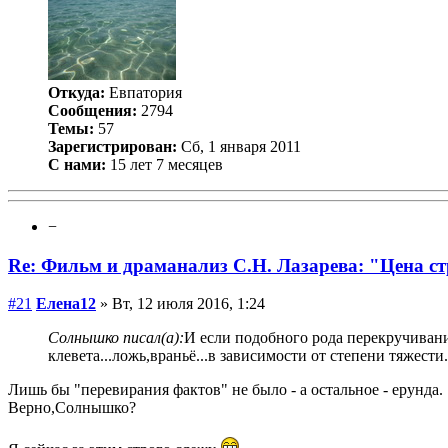
Откуда:
Евпатория
Сообщения:
2794
Темы:
57
Зарегистрирован:
Сб, 1 января 2011
С нами:
15 лет 7 месяцев
−
Re: Фильм и драманализ С.Н. Лазарева: "Цена с
#21
Елена12
» Вт, 12 июля 2016, 1:24
Солнышко писал(а):
И если подобного рода перекручивани
клевета...ложь,враньё...в зависимости от степени тяжести.
Лишь бы "перевирания фактов" не было - а остальное - ерунда.
Верно,Солнышко?