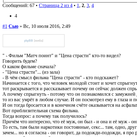
Сообщений: 67 •
Страница 2 из 4
•
1
,
2
,
3
,
4
4
#1
Сью
» Вс, 10 июля 2016, 2:49
phpBB
[media]
" - Фильм "Матч поинт" и "Цена страсти" кто-то видел?
Говорить будем?
О каком фильме сначала?
- "Цена страсти"... (из зала)
- В чём смысл фильма "Цена страсти" - кто подскажет?
Начинается с того, что человек молодой стоит и хочет спрыгнуть
тот раскрывается и рассказывает почему он сейчас должен спр
А почему спрыгнуть - потому что он познакомился с замужней да
то из вас умрёт в любом случае. И он посмотрел ему в глаза и 
И он тогда бросается и в конечном счёте оказывается на асфальт
Вот приблизительная схема фильма.
Тогда вопрос: а почему так получилось?
Причём что интересно, что её муж, он был - и она и её муж - 
То есть, там были наркотики постоянные, секс... там, одно, друг
зачем... но я согласна - он говорит, да подожди-подожди, я про р