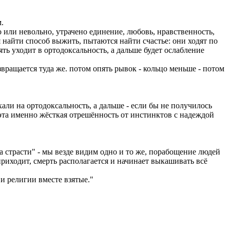
м.
 или невольно, утрачено единение, любовь, нравственность,
я найти способ выжить, пытаются найти счастье: они ходят по
пять уходит в ортодоксальность, а дальше будет ослабление
возвращается туда же. потом опять рывок - кольцо меньше - потом
ехали на ортодоксальность, а дальше - если бы не получилось
т эта именно жёсткая отрешённость от инстинктов с надеждой
страсти" - мы везде видим одно и то же, порабощение людей
приходит, смерть располагается и начинает выкашивать всё
и религии вместе взятые."