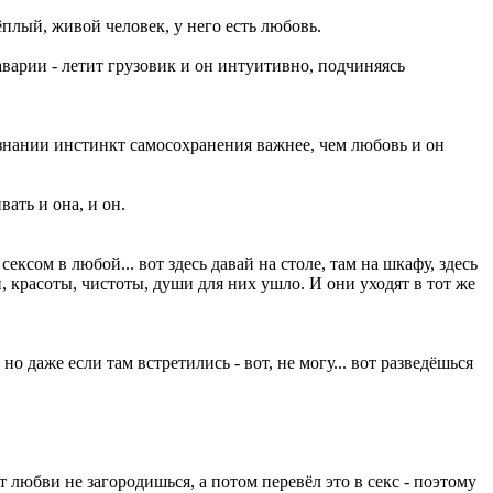
ёплый, живой человек, у него есть любовь.
аварии - летит грузовик и он интуитивно, подчиняясь
сознании инстинкт самосохранения важнее, чем любовь и он
ать и она, и он.
ксом в любой... вот здесь давай на столе, там на шкафу, здесь
и, красоты, чистоты, души для них ушло. И они уходят в тот же
но даже если там встретились - вот, не могу... вот разведёшься
т любви не загородишься, а потом перевёл это в секс - поэтому