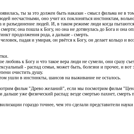
 появилась, ты за это должен быть наказан - смысл фильма не в то
людей несчастными, оно учит их поклоняться инстинктам, вольно
ва и разъединение людей. И, в таком режиме люди когда пытаютс
т смерти; она пошла к Богу, но она не дотянулась до Бога и она о
инкт продолжения рода, а дальше - смерть.
 человек, падая и умирая, он рвётся к Богу, он делает кольцо и 
тки.
кое любовь к Богу и что такое вера люди не сумели, они сразу съ
сексуальный - распад семьи, может быть, болезни и прочее, и во
тепени очистить душу.
стом ушли в инстинкты, шансов на выживание не осталось.
отрим фильм "Древо желаний", если мы посмотрим фильм "Цена 
 и дальше уже физический распад: везде смертью пахнет, смерть 
лизации гораздо точнее, чем это сделали представители науки 