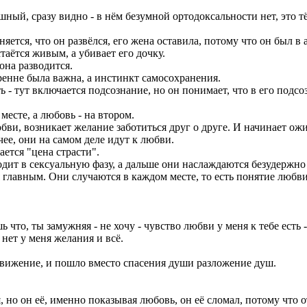
шный, сразу видно - в нём безумной ортодоксальности нет, это т
ется, что он развёлся, его жена оставила, потому что он был в 
аётся живым, а убивает его дочку.
она разводится.
ренне была важна, а инстинкт самосохранения.
ть - тут включается подсознание, но он понимает, что в его под
месте, а любовь - на втором.
ви, возникает желание заботиться друг о друге. И начинает ожив
ее, они на самом деле идут к любви.
ается "цена страсти".
ит в сексуальную фазу, а дальше они наслаждаются безудержно се
тся главным. Они случаются в каждом месте, то есть понятие любв
 что, ты замужняя - не хочу - чувство любви у меня к тебе есть - 
, нет у меня желания и всё.
е движение, и пошло вместо спасения души разложение душ.
 но он её, именно показывая любовь, он её сломал, потому что о