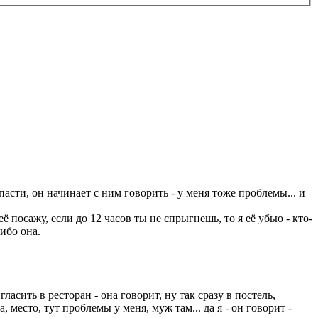
пасти, он начинает с ним говорить - у меня тоже проблемы... и
 посажу, если до 12 часов ты не спрыгнешь, то я её убью - кто-
либо она.
ласить в ресторан - она говорит, ну так сразу в постель,
, место, тут проблемы у меня, муж там... да я - он говорит -