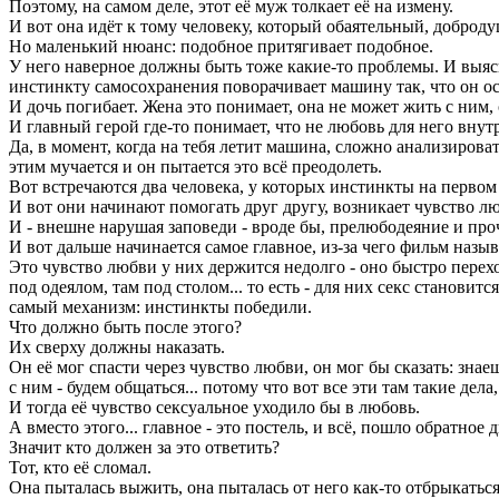
Поэтому, на самом деле, этот её муж толкает её на измену.
И вот она идёт к тому человеку, который обаятельный, доброду
Но маленький нюанс: подобное притягивает подобное.
У него наверное должны быть тоже какие-то проблемы. И выясня
инстинкту самосохранения поворачивает машину так, что он ост
И дочь погибает. Жена это понимает, она не может жить с ним, 
И главный герой где-то понимает, что не любовь для него внут
Да, в момент, когда на тебя летит машина, сложно анализирова
этим мучается и он пытается это всё преодолеть.
Вот встречаются два человека, у которых инстинкты на первом 
И вот они начинают помогать друг другу, возникает чувство люб
И - внешне нарушая заповеди - вроде бы, прелюбодеяние и проч
И вот дальше начинается самое главное, из-за чего фильм назыв
Это чувство любви у них держится недолго - оно быстро переход
под одеялом, там под столом... то есть - для них секс станови
самый механизм: инстинкты победили.
Что должно быть после этого?
Их сверху должны наказать.
Он её мог спасти через чувство любви, он мог бы сказать: знаешь
с ним - будем общаться... потому что вот все эти там такие дела
И тогда её чувство сексуальное уходило бы в любовь.
А вместо этого... главное - это постель, и всё, пошло обратно
Значит кто должен за это ответить?
Тот, кто её сломал.
Она пыталась выжить, она пыталась от него как-то отбрыкаться,