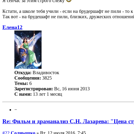
Я сейчас за этим строго слежу
Кстати, а школе тебя учили - если на брудершафт не пили - то 
Так вот - на брудешафт не пили, близких, дружеских отношений 
Елена12
Откуда:
Владивосток
Сообщения:
3825
Темы:
6
Зарегистрирован:
Вс, 16 июня 2013
С нами:
13 лет 1 месяц
−
Re: Фильм и драманализ С.Н. Лазарева: "Цена с
#22
Солнышко
» Вт, 12 июля 2016, 7:45