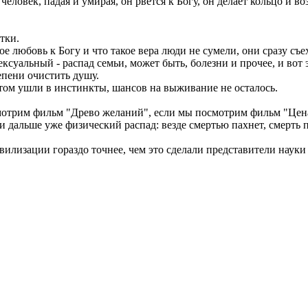
 человек, падая и умирая, он рвётся к Богу, он делает кольцо и 
тки.
кое любовь к Богу и что такое вера люди не сумели, они сразу съ
сексуальный - распад семьи, может быть, болезни и прочее, и во
тепени очистить душу.
стом ушли в инстинкты, шансов на выживание не осталось.
отрим фильм "Древо желаний", если мы посмотрим фильм "Цена 
 и дальше уже физический распад: везде смертью пахнет, смерть 
лизации гораздо точнее, чем это сделали представители науки 