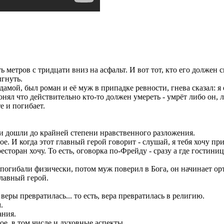
 метров с тридцати вниз на асфальт. И вот тот, кто его должен с
ыгнуть.
мой, был роман и её муж в припадке ревности, гнева сказал: я её
понял что действительно кто-то должен умереть - умрёт либо он, 
е и погибает.
они дошли до крайней степени нравственного разложения.
ое. И когда этот главный герой говорит - слушай, я тебя хочу приг
есторан хочу. То есть, оговорка по-Фрейду - сразу а где гостиница
е погибали физически, потом муж поверил в Бога, он начинает ор
главный герой.
веры превратилась... то есть, вера превратилась в религию.
.
ания.
ое, в том числе и духовные аспекты.