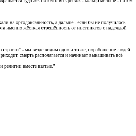
возвращается туда же. потом опять рывок - кольцо меньше - потом
ехали на ортодоксальность, а дальше - если бы не получилось
т эта именно жёсткая отрешённость от инстинктов с надеждой
страсти" - мы везде видим одно и то же, порабощение людей
приходит, смерть располагается и начинает выкашивать всё
и религии вместе взятые."