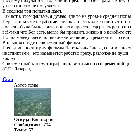
Поэтому получается что: если нет реального возврата к Богу, то
у него ничего не получается.
В среднем три попытки дают.
Так вот в этом фильме, я думаю, где-то на уровне средней попы
Первая, она уже не работает никак - то есть даже понять что та
смерти - была бы какая-то попытка просто... сдержать разврат 
всё-таки что Бог есть, могла бы продлить жизнь и в какой-то с
Но поскольку здесь пошло очень мощное устремление - со сви
Вот так выглядит современный фильм.
И если мы посмотрим фильмы Ларса-фон-Триера, если мы посм
инстинктами - это называется рабство греху, разложение души,
вокруг.
Современный кинематограф поставил диагноз современной циви
(С.Н. Лазарев)
Сью
Автор темы
Откуда:
Евпатория
Сообщения:
2794
Темы:
57