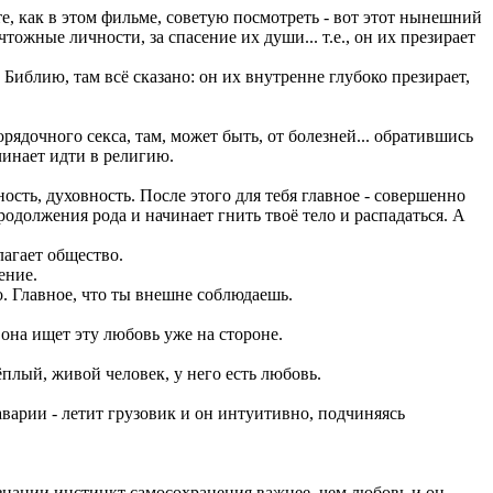
те, как в этом фильме, советую посмотреть - вот этот нынешний
ожные личности, за спасение их души... т.е., он их презирает
е Библию, там всё сказано: он их внутренне глубоко презирает,
рядочного секса, там, может быть, от болезней... обратившись
ачинает идти в религию.
ость, духовность. После этого для тебя главное - совершенно
одолжения рода и начинает гнить твоё тело и распадаться. А
лагает общество.
ение.
но. Главное, что ты внешне соблюдаешь.
она ищет эту любовь уже на стороне.
ёплый, живой человек, у него есть любовь.
аварии - летит грузовик и он интуитивно, подчиняясь
сознании инстинкт самосохранения важнее, чем любовь и он