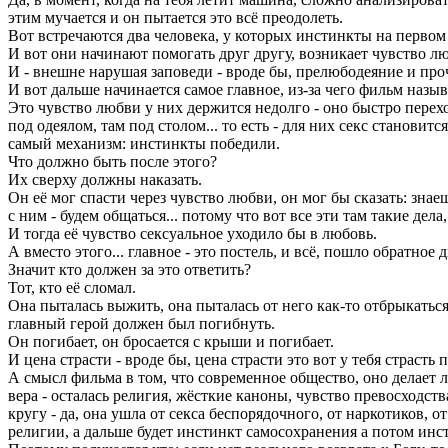
этим мучается и он пытается это всё преодолеть.
Вот встречаются два человека, у которых инстинкты на первом 
И вот они начинают помогать друг другу, возникает чувство люб
И - внешне нарушая заповеди - вроде бы, прелюбодеяние и проч
И вот дальше начинается самое главное, из-за чего фильм назыв
Это чувство любви у них держится недолго - оно быстро переход
под одеялом, там под столом... то есть - для них секс станови
самый механизм: инстинкты победили.
Что должно быть после этого?
Их сверху должны наказать.
Он её мог спасти через чувство любви, он мог бы сказать: знаешь
с ним - будем общаться... потому что вот все эти там такие дела
И тогда её чувство сексуальное уходило бы в любовь.
А вместо этого... главное - это постель, и всё, пошло обратно
Значит кто должен за это ответить?
Тот, кто её сломал.
Она пыталась выжить, она пыталась от него как-то отбрыкаться,
главный герой должен был погибнуть.
Он погибает, он бросается с крыши и погибает.
И цена страсти - вроде бы, цена страсти это вот у тебя страсть
А смысл фильма в том, что современное общество, оно делает 
вера - осталась религия, жёсткие каноны, чувство превосходст
кругу - да, она ушла от секса беспорядочного, от наркотиков, о
религии, а дальше будет инстинкт самосохранения а потом инст