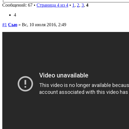
Сообщений: 67 •
Страница 4 из 4
•
1
,
2
,
3
,
4
4
#1
Сью
» Вс, 10 июля 2016, 2:49