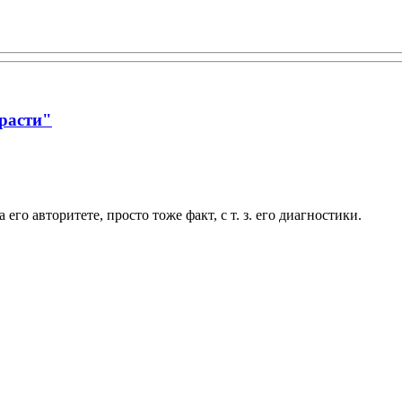
трасти"
го авторитете, просто тоже факт, с т. з. его диагностики.