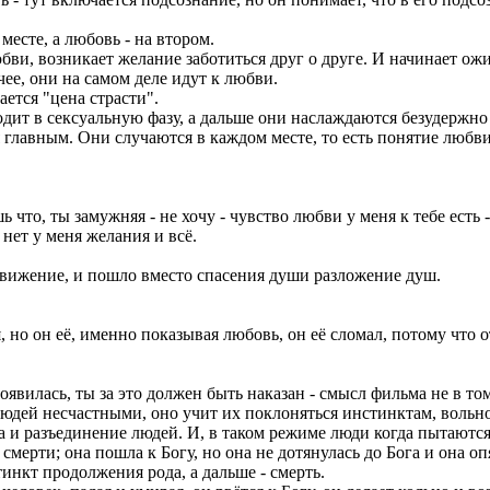
месте, а любовь - на втором.
ви, возникает желание заботиться друг о друге. И начинает ожив
ее, они на самом деле идут к любви.
ается "цена страсти".
ит в сексуальную фазу, а дальше они наслаждаются безудержно се
тся главным. Они случаются в каждом месте, то есть понятие любв
 что, ты замужняя - не хочу - чувство любви у меня к тебе есть - 
, нет у меня желания и всё.
е движение, и пошло вместо спасения души разложение душ.
 но он её, именно показывая любовь, он её сломал, потому что о
 появилась, ты за это должен быть наказан - смысл фильма не в то
людей несчастными, оно учит их поклоняться инстинктам, вольно
ва и разъединение людей. И, в таком режиме люди когда пытаютс
т смерти; она пошла к Богу, но она не дотянулась до Бога и она о
инкт продолжения рода, а дальше - смерть.