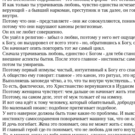
И как только ты утрачиваешь любовь, чувство единства исчезае
верующий - а бывший наркоман, преступник и так далее, он гово
внутри.
Потому что они - представляете - они же совокупляются, понимае
потому что они нарушают каноны религиозные.
Он их не любит совершенно.
Он ушёл в религию - забыл о любви, поэтому у него нет ощущен
к Богу, он выздоровел от всего этого - но, обратившись к Богу, 
Он начинает опять повторять тот же самый цикл.
Сначала утрачиваешь любовь, единство с Богом - для тебя стан
внешние аспекты бытия. После этого главное - инстинкты: сам
потом ты умираешь.
Поэтому первый ипмульс чистый, интуитивный к Богу его спас,
А общество ему говорит: главное - это канон, это ритуал, это 
Выполняешь заповеди чётко, а то, что ты внутри чувствуешь... 
То есть, фактически, это Христианство вернувшееся в Иудаизм 
Поэтому женщина чувствует: чем дальше он начинает жить эти
Поэтому, на самом деле, этот её муж толкает её на измену.
И вот она идёт к тому человеку, который обаятельный, доброду
Но маленький нюанс: подобное притягивает подобное.
У него наверное должны быть тоже какие-то проблемы. И выясня
инстинкту самосохранения поворачивает машину так, что он ост
И дочь погибает. Жена это понимает, она не может жить с ним, 
И главный герой где-то понимает, что не любовь для него внут
Да, в момент, когда на тебя летит машина, сложно анализирова