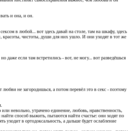
ать и она, и он.
ксом в любой... вот здесь давай на столе, там на шкафу, здесь
и, красоты, чистоты, души для них ушло. И они уходят в тот же
но даже если там встретились - вот, не могу... вот разведёшься
т любви не загородишься, а потом перевёл это в секс - поэтому
м.
 или невольно, утрачено единение, любовь, нравственность,
я найти способ выжить, пытаются найти счастье: они ходят по
пять уходит в ортодоксальность, а дальше будет ослабление