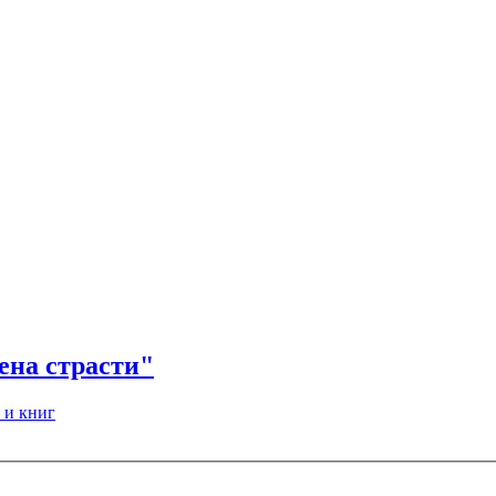
ена страсти"
 и книг