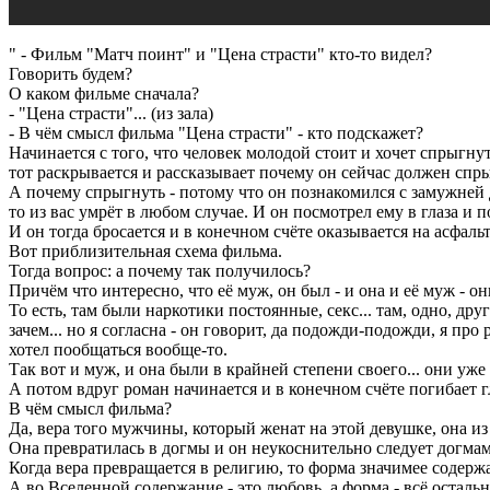
" - Фильм "Матч поинт" и "Цена страсти" кто-то видел?
Говорить будем?
О каком фильме сначала?
- "Цена страсти"... (из зала)
- В чём смысл фильма "Цена страсти" - кто подскажет?
Начинается с того, что человек молодой стоит и хочет спрыгнуть
тот раскрывается и рассказывает почему он сейчас должен спр
А почему спрыгнуть - потому что он познакомился с замужней да
то из вас умрёт в любом случае. И он посмотрел ему в глаза и 
И он тогда бросается и в конечном счёте оказывается на асфальт
Вот приблизительная схема фильма.
Тогда вопрос: а почему так получилось?
Причём что интересно, что её муж, он был - и она и её муж - 
То есть, там были наркотики постоянные, секс... там, одно, друг
зачем... но я согласна - он говорит, да подожди-подожди, я про р
хотел пообщаться вообще-то.
Так вот и муж, и она были в крайней степени своего... они уж
А потом вдруг роман начинается и в конечном счёте погибает 
В чём смысл фильма?
Да, вера того мужчины, который женат на этой девушке, она из 
Она превратилась в догмы и он неукоснительно следует догмам
Когда вера превращается в религию, то форма значимее содерж
А во Вселенной содержание - это любовь, а форма - всё остальн