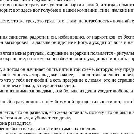
т и возникает сразу же чувство иерархии людей, и тогда - помни
рит: вот здесь вот голубые в нашей компании, типа, жалкие ничт
те, это же грех, это грязь, это... там, непотребность - почитайт
ия единства, радости и он, избавившись от наркотиков, от беспо
он выздоровел - а дальше он идёт не к Богу, а уходит от Бога и н
овятся важны ритуалы, ощущение иерархии появляется - ритуальн
осохранение, и потом ты неизбежно опять уходишь в инстинкт пр
 а потом он начинает опять идти в той схеме, которую ему пред
нравственность - мораль даже важнее, главное твоё внешнее повед
то что у тебя нет любви, а есть презрение к людям, это не страш
- причём в такой, в первоначальный.
ми внешними заповедями, тем больше из души уходит любовь, и 
шный, сразу видно - в нём безумной ортодоксальности нет, это т
ется, что он развёлся, его жена оставила, потому что он был в 
аётся живым, а убивает его дочку.
она разводится.
ренне была важна, а инстинкт самосохранения.
ть - тут включается подсознание, но он понимает, что в его под