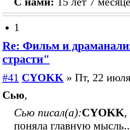
С нами:
15 лет 7 месяц
1
Re: Фильм и драманализ
страсти"
#41
CYOKK
» Пт, 22 июля
Сью
,
Сью писал(а):
CYOKK
,
поняла главную мысль.