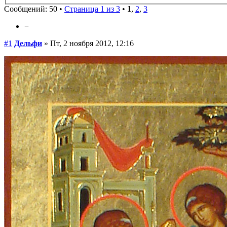
Сообщений: 50 •
Страница 1 из 3
•
1
,
2
,
3
−
#1
Дельфи
» Пт, 2 ноября 2012, 12:16