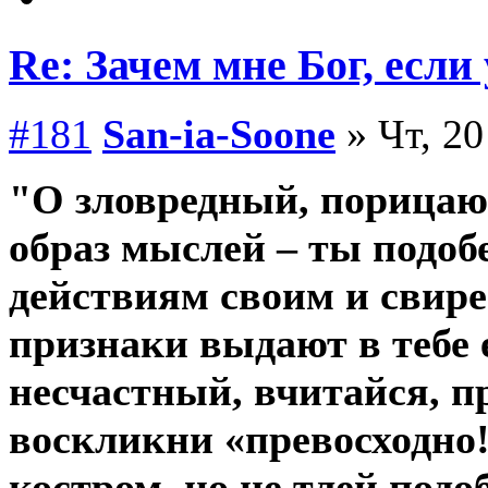
Re: Зачем мне Бог, если
#181
San-ia-Soone
» Чт, 20
"О зловредный, порица
образ мыслей – ты подоб
действиям своим и свир
признаки выдают в тебе е
несчастный, вчитайся, п
воскликни «превосходно
костром, но не тлей под