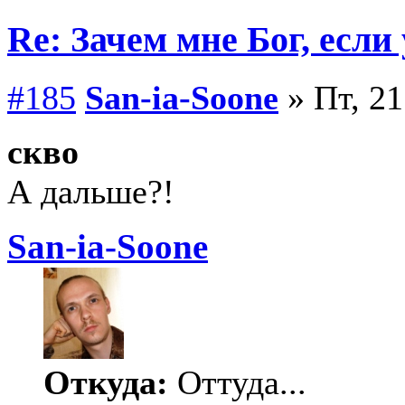
Re: Зачем мне Бог, если
#185
San-ia-Soone
» Пт, 21
скво
А дальше?!
San-ia-Soone
Откуда:
Оттуда...