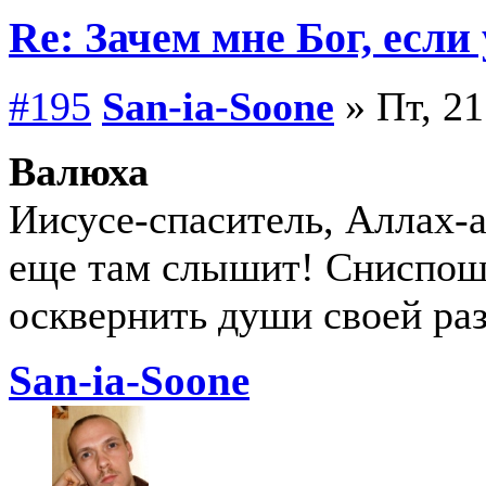
Re: Зачем мне Бог, если
#195
San-ia-Soone
» Пт, 21
Валюха
Иисусе-спаситель, Аллах-а
еще там слышит! Сниспош
осквернить души своей раз
San-ia-Soone