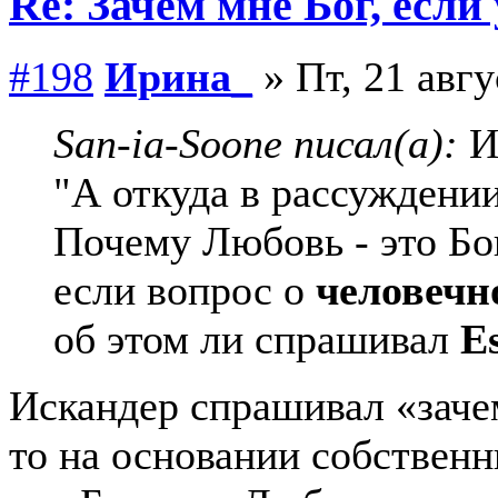
Re: Зачем мне Бог, если
#198
Ирина_
» Пт, 21 авгу
San-ia-Soone писал(а):
И 
"А откуда в рассуждении
Почему Любовь - это Бог
если вопрос о
человечн
об этом ли спрашивал
E
Искандер спрашивал «зачем
то на основании собствен