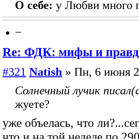
О себе:
у Любви много п
−
Re: ФДК: мифы и правда
#321
Natish
» Пн, 6 июня 2
Солнечный лучик писал(а
жуете?
уже объелась, что ли?...с
что и на той неделе по 29