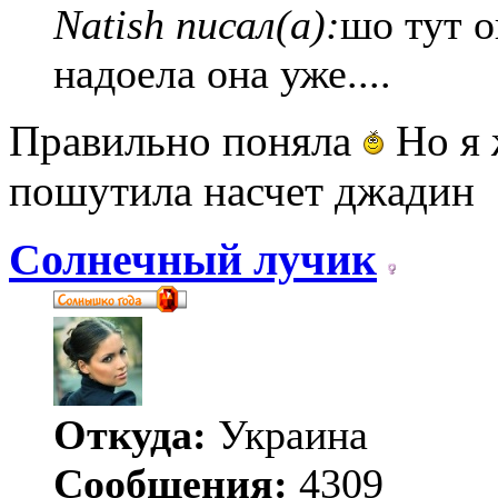
Natish писал(а):
шо тут о
надоела она уже....
Правильно поняла
Но я 
пошутила насчет джадин
Солнечный лучик
Откуда:
Украина
Сообщения:
4309