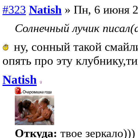
#323
Natish
» Пн, 6 июня 2
Солнечный лучик писал(а
ну, сонный такой смайли
опять про эту клубнику,ти
Natish
Откуда:
твое зеркало)))