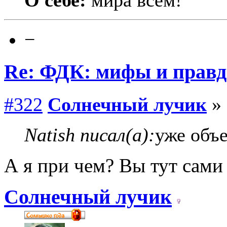
О себе:
мира всем!
−
Re: ФДК: мифы и правда
#322
Солнечный лучик
» 
Natish писал(а):
уже объе
А я при чем? Вы тут сам
Солнечный лучик