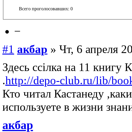
Всего проголосовавших: 0
−
#1
акбар
» Чт, 6 апреля 2
Здесь ссілка на 11 книгу 
.
http://depo-club.ru/lib/bo
Кто читал Кастанеду ,как
используете в жизни знан
акбар