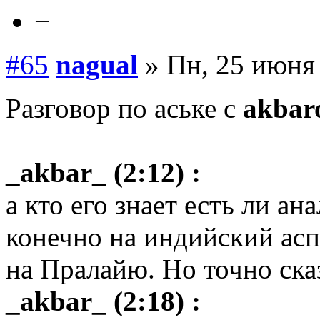
−
#65
nagual
» Пн, 25 июня 
Разговор по аське с
аkba
_akbar_ (2:12) :
а кто его знает есть ли а
конечно на индийский асп
на Пралайю. Но точно ска
_akbar_ (2:18) :