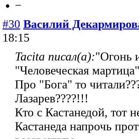
−
#30
Василий Декармиро
18:15
Tacita писал(а):
"Огонь и
"Человеческая мартица
Про "Бога" то читали?
Лазарев????!!!
Кто с Кастанедой, тот н
Кастанеда напрочь про