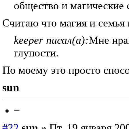
общество и магические 
Считаю что магия и семья
keeper писал(а):
Мне нра
глупости.
По моему это просто спосо
sun
−
#22
sun
» Пт, 19 января 200