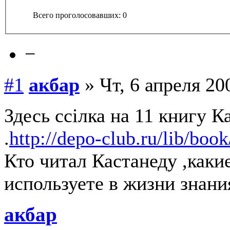
Всего проголосовавших: 0
−
#1
акбар
» Чт, 6 апреля 20
Здесь ссілка на 11 книгу К
.
http://depo-club.ru/lib/boo
Кто читал Кастанеду ,каки
используете в жизни знан
акбар