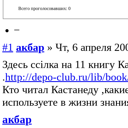
Всего проголосовавших: 0
−
#1
акбар
» Чт, 6 апреля 20
Здесь ссілка на 11 книгу К
.
http://depo-club.ru/lib/boo
Кто читал Кастанеду ,каки
используете в жизни знан
акбар