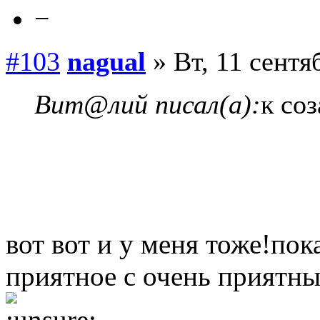
−
#103
nagual
» Вт, 11 сентя
Вит@лий писал(а):
к со
вот вот и у меня тоже!по
приятное с очень приятны