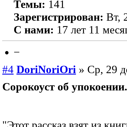
Темы:
141
Зарегистрирован:
Вт, 
С нами:
17 лет 11 меся
−
#4
DoriNoriOri
» Ср, 29 д
Сорокоуст об упокоении
"Этот рассказ взят из кн