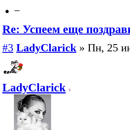
−
Re: Успеем еще поздрав
#3
LadyClarick
» Пн, 25 и
LadyClarick