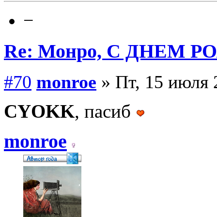
−
Re: Монро, С ДНЕМ Р
#70
monroe
» Пт, 15 июля 
CYOKK
, пасиб
monroe