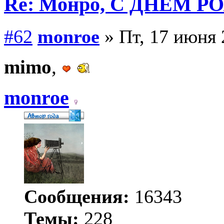
Re: Монро, С ДНЕМ Р
#62
monroe
» Пт, 17 июня 
mimo
,
monroe
Сообщения:
16343
Темы:
228