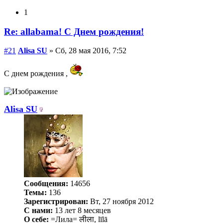
1
Re: allabama! С Днем рождения!
#21
Alisa SU
» Сб, 28 мая 2016, 7:52
С днем рождения ,
Alisa SU
Сообщения:
14656
Темы:
136
Зарегистрирован:
Вт, 27 ноября 2012
С нами:
13 лет 8 месяцев
О себе:
=Лила= लीला, līlā