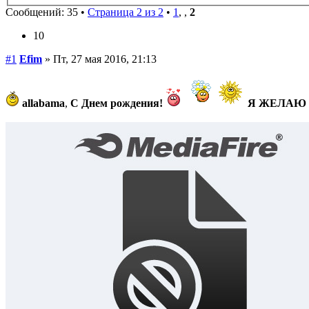
Сообщений: 35 •
Страница 2 из 2
•
1
,
,
2
10
#1
Efim
» Пт, 27 мая 2016, 21:13
allabama
,
С Днем рождения!
Я ЖЕЛАЮ 