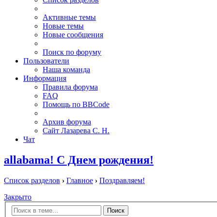
Активные темы
Новые темы
Новые сообщения
Поиск по форуму
Пользователи
Наша команда
Информация
Правила форума
FAQ
Помощь по BBCode
Архив форума
Сайт Лазарева С. Н.
Чат
allabama! С Днем рождения!
Список разделов
›
Главное
›
Поздравляем!
Закрыто