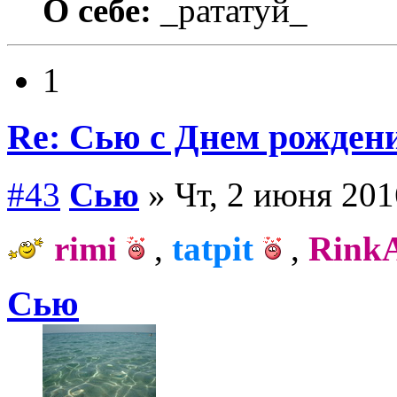
О себе:
_рататуй_
1
Re: Сью с Днем рожден
#43
Сью
» Чт, 2 июня 201
rimi
,
tatpit
,
Rink
Сью