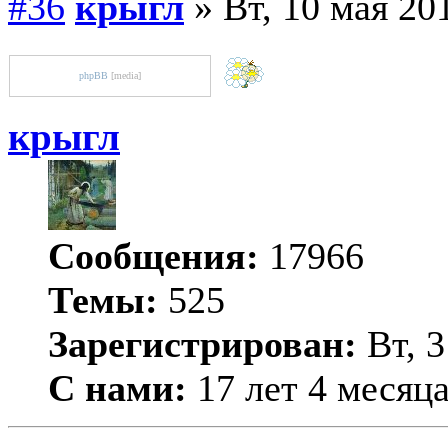
#36
крыгл
» Вт, 10 мая 20
phpBB
[media]
крыгл
Сообщения:
17966
Темы:
525
Зарегистрирован:
Вт, 3
С нами:
17 лет 4 месяц