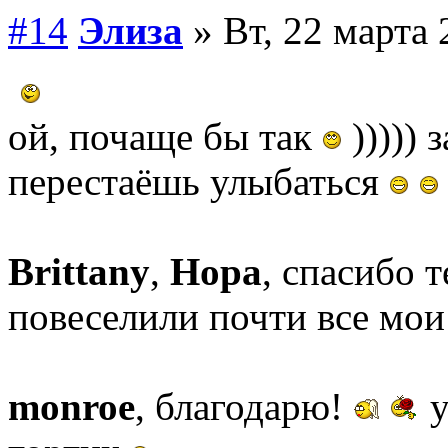
#14
Элиза
» Вт, 22 марта 
ой, почаще бы так
))))) 
перестаёшь улыбаться
Brittany
,
Нора
, спасибо 
повеселили почти все мои
monroe
, благодарю!
у