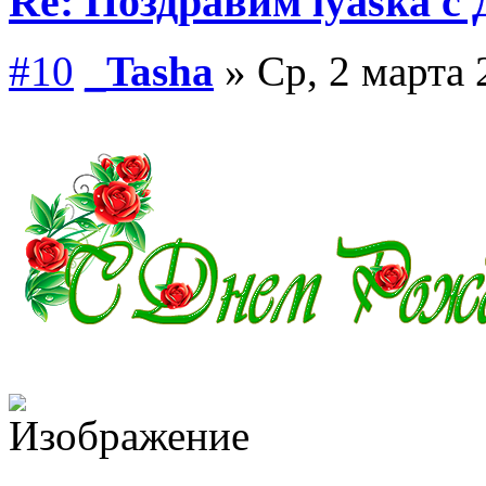
Re: Поздравим lyaska с 
#10
_Tasha
» Ср, 2 марта 