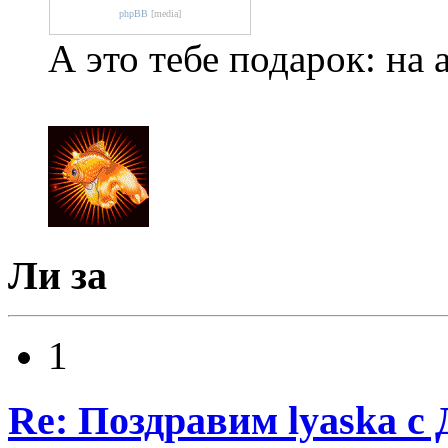
phpBB
[media]
А это тебе подарок: на 
Ли за
1
Re: Поздравим lyaska с 