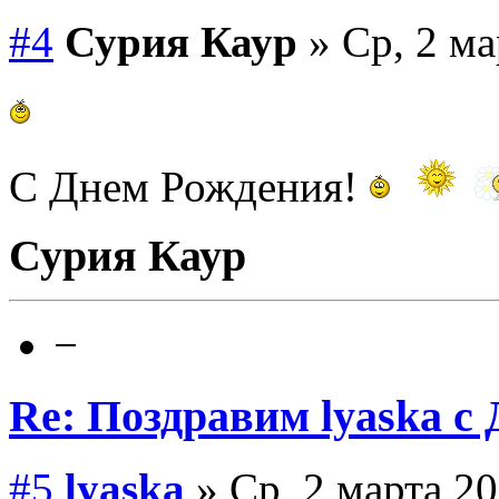
#4
Сурия Каур
» Ср, 2 ма
С Днем Рождения!
Сурия Каур
−
Re: Поздравим lyaska с 
#5
lyaska
» Ср, 2 марта 20