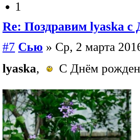
1
Re: Поздравим lyaska с 
#7
Сью
» Ср, 2 марта 201
lyaska
,
С Днём рожден