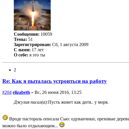
Сообщения:
10059
Темы:
51
Зарегистрирован:
Сб, 1 августа 2009
С нами:
17 лет
О себе:
я это ты
2
Re: Как я пыталась устроиться на работу
#204
elizabeth
» Вс, 26 июня 2016, 13:25
Джулия писал(а):
Пусть живет как дитя.. у моря.
Вроде пастораль описала Сью: одуванчики, ореховые деревья 
можно было отдыхающим...