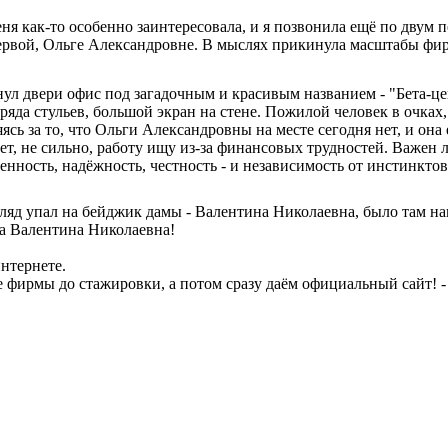
ня как-то особенно заинтересовала, и я позвонила ещё по двум 
первой, Ольге Александровне. В мыслях прикинула масштабы фирм
нул двери офис под загадочным и красивым названием - "Бета-ц
ряда стульев, большой экран на стене. Пожилой человек в очках,
яясь за то, что Ольги Александровны на месте сегодня нет, и она 
ет, не сильно, работу ищу из-за финансовых трудностей. Важен л
нность, надёжность, честность - и независимость от инстинктов 
згляд упал на бейджик дамы - Валентина Николаевна, было там на
ыла Валентина Николаевна!
интернете.
фирмы до стажировки, а потом сразу даём официальный сайт! - 