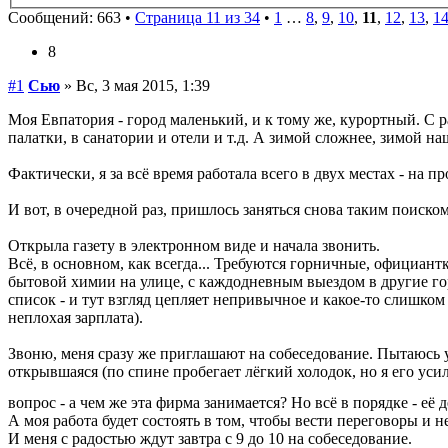
Сообщений: 663 •
Страница 11 из 34
•
1
…
8
,
9
,
10
,
11
,
12
,
13
,
1
8
#1
Сью
» Вс, 3 мая 2015, 1:39
Моя Евпатория - город маленький, и к тому же, курортный. С р
палатки, в санатории и отели и т.д. А зимой сложнее, зимой н
Фактически, я за всё время работала всего в двух местах - на
И вот, в очередной раз, пришлось заняться снова таким поиском
Открыла газету в электронном виде и начала звонить.
Всё, в основном, как всегда... Требуются горничные, официан
бытовой химии на улице, с каждодневным выездом в другие гор
список - и тут взгляд цепляет непривычное и какое-то слишком
неплохая зарплата).
Звоню, меня сразу же приглашают на собеседование. Пытаюсь уз
открывшаяся (по спине пробегает лёгкий холодок, но я его уси
вопрос - а чем же эта фирма занимается? Но всё в порядке - е
А моя работа будет состоять в том, чтобы вести переговоры и
И меня с радостью ждут завтра с 9 до 10 на собеседование.