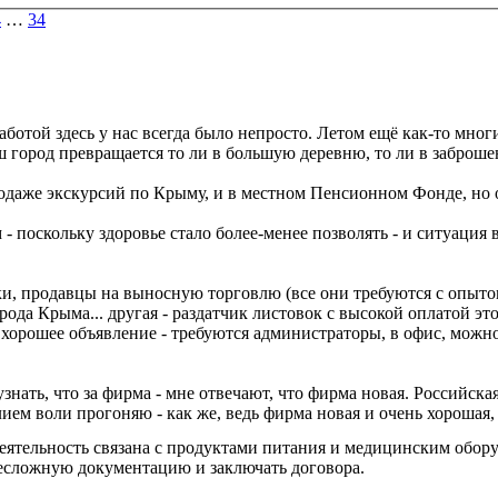
4
…
34
аботой здесь у нас всегда было непросто. Летом ещё как-то мног
аш город превращается то ли в большую деревню, то ли в заброше
 продаже экскурсий по Крыму, и в местном Пенсионном Фонде, но
 - поскольку здоровье стало более-менее позволять - и ситуация 
тки, продавцы на выносную торговлю (все они требуются с опыто
ода Крыма... другая - раздатчик листовок с высокой оплатой это
 хорошее объявление - требуются администраторы, в офис, можно 
нать, что за фирма - мне отвечают, что фирма новая. Российская
лием воли прогоняю - как же, ведь фирма новая и очень хорошая,
ё деятельность связана с продуктами питания и медицинским обо
 несложную документацию и заключать договора.