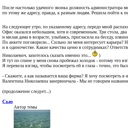
После настолько удачного звонка должность администратора ме
по этому же адресу, правда, к разным людям. Решила пойти к 
На следующее утро, по указанному адресу, передо мной распах
Офис оказался небольшим, хотя и современным. Три стола, два 
и милая дама в возрасте, улыбаясь, пригласила на беседу, извин
По анкете поговорили... Сильно ли меня интересует карьера? Н
и в одиночестве. Какие качества ценю в сотрудниках? Ответстве
Николаевич, захотелось сказать именно это...
)
И тут по спине у меня снова пробежал холодок - потому что в
Я перевела взгляд, чтобы посмотреть ей в глаза - точно, это б
- Скажите, а как называется ваша фирма? Я хочу посмотреть в 
Валентина Николаевна занервничала - Мы не говорим название 
(продолжение следует...)
Сью
Автор темы