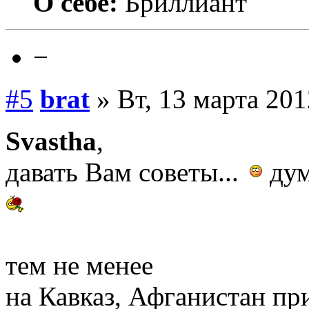
О себе:
Бриллиант
−
#5
brat
» Вт, 13 марта 201
Svastha
,
давать Вам советы...
дум
тем не менее
на Кавказ, Афганистан п