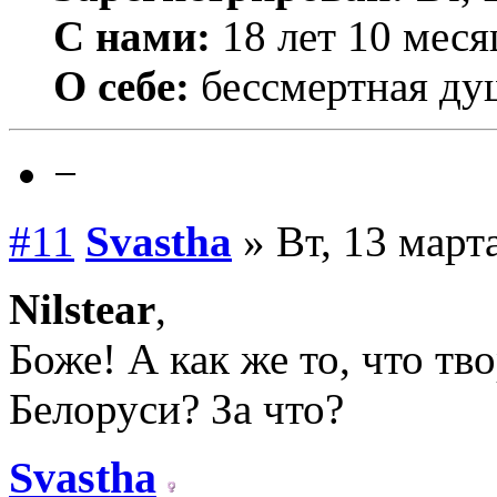
С нами:
18 лет 10 меся
О себе:
бессмертная ду
−
#11
Svastha
» Вт, 13 март
Nilstear
,
Боже! А как же то, что тв
Белоруси? За что?
Svastha