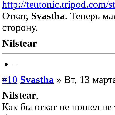
http://teutonic.tripod.com/s
Откат,
Svastha
. Теперь м
сторону.
Nilstear
−
#10
Svastha
» Вт, 13 март
Nilstear
,
Как бы откат не пошел не