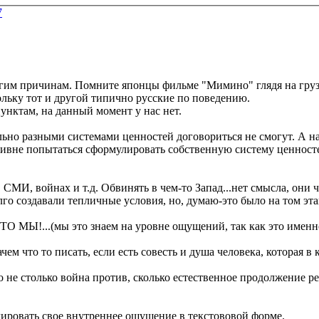
7
огим причинам. Помните японцы фильме "Мимино" глядя на грузин
ольку тот и другой типично русские по поведению.
унктам, на данный момент у нас нет.
льно разными системами ценностей договориться не смогут. А н
ктивне попытаться сформулировать собственную систему ценносте
СМИ, войнах и т.д. Обвинять в чем-то Запад...нет смысла, они че
 создавали тепличные условия, но, думаю-это было на том эта
ТО МЫ!...(мы это знаем на уровне ощущений, так как это имен
м что то писать, если есть совесть и душа человека, которая в
не столько война против, сколько естественное продолжение р
ировать свое внутреннее ощущение в текстововой форме.