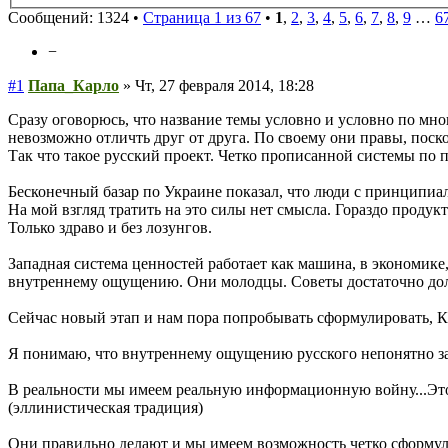
Сообщений: 1324 •
Страница 1 из 67
•
1
,
2
,
3
,
4
,
5
,
6
,
7
,
8
,
9
…
6
−
#1
Папа_Карло
» Чт, 27 февраля 2014, 18:28
Сразу оговорюсь, что название темы условно и условно по мн
невозможно отличть друг от друга. По своему они правы, поск
Так что такое русский проект. Четко прописанной системы по п
Бесконечный базар по Украине показал, что люди с принципиа
На мой взгляд тратить на это силы нет смысла. Гораздо проду
Только здраво и без лозунгов.
Западная система ценностей работает как машина, в экономике, 
внутреннему ощущению. Они молодцы. Советы достаточно долго
Сейчас новый этап и нам пора попробывать сформулировать, К
Я понимаю, что внутреннему ощущению русского непонятно заче
В реальности мы имеем реальную информационную войну...Это 
(эллинистическая традиция)
Они правильно делают и мы имеем возможность четко сформул