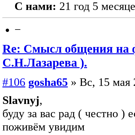
С нами:
21 год 5 месяц
−
Re: Смысл общения на 
С.Н.Лазарева ).
#106
gosha65
» Вс, 15 мая 
Slavnyj
,
буду за вас рад ( честно ) е
поживём увидим