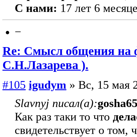
С нами:
17 лет 6 месяц
−
Re: Смысл общения на 
С.Н.Лазарева ).
#105
igudym
» Вс, 15 мая 
Slavnyj писал(а):
gosha6
Как раз таки то что
дела
свидетельствует о том, 