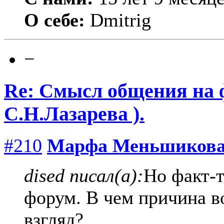
О себе:
Dmitrig
−
Re: Смысл общения на 
С.Н.Лазарева ).
#210
Марфа Меньшиков
dised писал(а):
Но факт-т
форум. В чем причина в
взгляд?