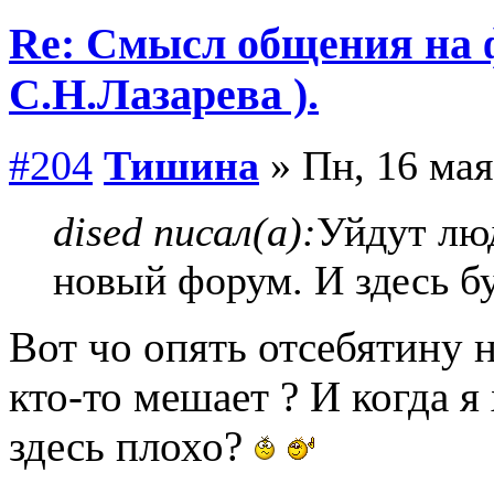
Re: Смысл общения на 
С.Н.Лазарева ).
#204
Тишина
» Пн, 16 мая
dised писал(а):
Уйдут лю
новый форум. И здесь б
Вот чо опять отсебятину н
кто-то мешает ? И когда я 
здесь плохо?