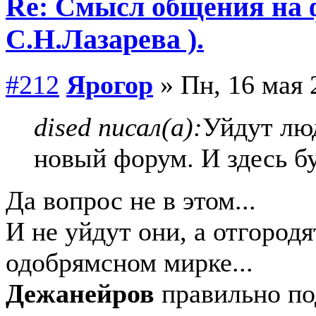
Re: Смысл общения на 
С.Н.Лазарева ).
#212
Ярогор
» Пн, 16 мая 
dised писал(а):
Уйдут лю
новый форум. И здесь б
Да вопрос не в этом...
И не уйдут они, а отгород
одобрямсном мирке...
Дежанейров
правильно по