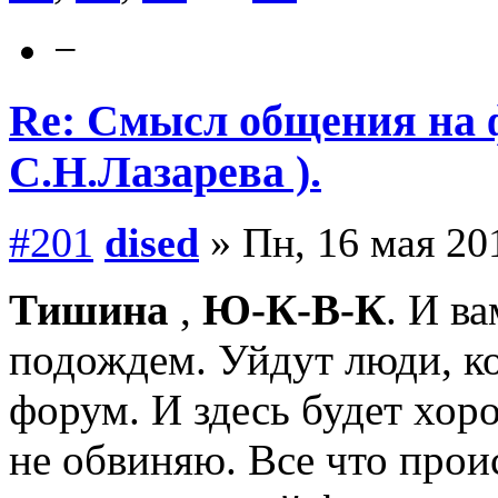
−
Re: Смысл общения на 
С.Н.Лазарева ).
#201
dised
» Пн, 16 мая 20
Тишина
,
Ю-К-В-К
. И в
подождем. Уйдут люди, к
форум. И здесь будет хор
не обвиняю. Все что прои