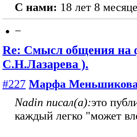
С нами:
18 лет 8 месяц
−
Re: Смысл общения на 
С.Н.Лазарева ).
#227
Марфа Меньшиков
Nadin писал(а):
это публ
каждый легко "может вле