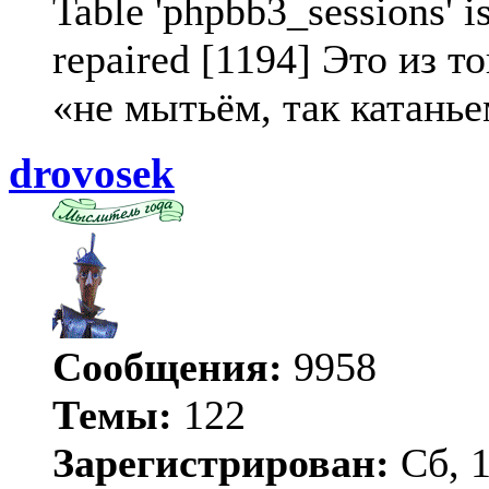
Table 'phpbb3_sessions' i
repaired [1194] Это из т
«не мытьём, так катанье
drovosek
Сообщения:
9958
Темы:
122
Зарегистрирован:
Сб, 1