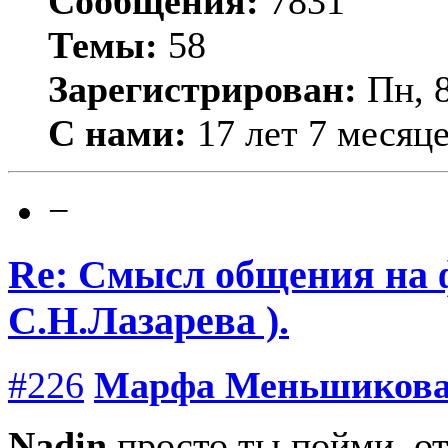
Сообщения:
7831
Темы:
58
Зарегистрирован:
Пн, 8
С нами:
17 лет 7 месяц
−
Re: Смысл общения на 
С.Н.Лазарева ).
#226
Марфа Меньшиков
Nadin
просто ты пойми, от 