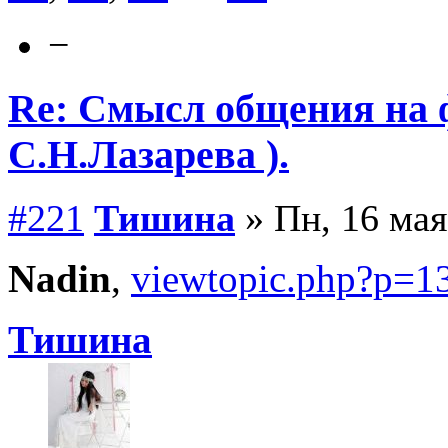
−
Re: Смысл общения на 
С.Н.Лазарева ).
#221
Тишина
» Пн, 16 мая
Nadin
,
viewtopic.php?p=
Тишина