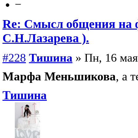
−
Re: Смысл общения на 
С.Н.Лазарева ).
#228
Тишина
» Пн, 16 мая
Марфа Меньшикова
, а 
Тишина