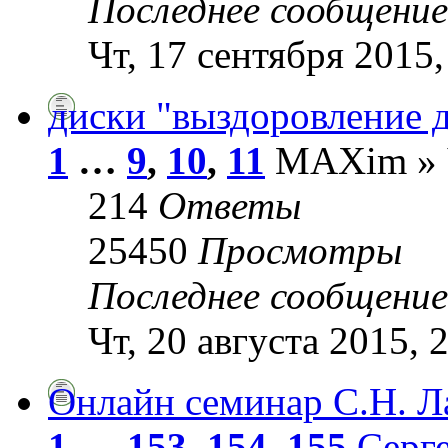
Последнее сообщени
Чт, 17 сентября 2015,
диски "выздоровление 
1
…
9
,
10
,
11
MAXim » Чт
214
Ответы
25450
Просмотры
Последнее сообщени
Чт, 20 августа 2015, 
Онлайн семинар С.Н. Ла
1
…
153
,
154
,
155
Серг