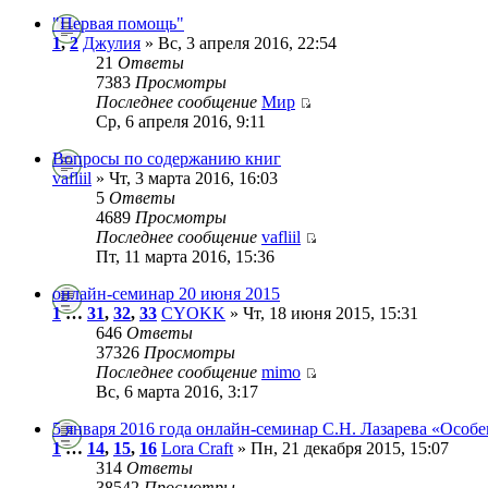
"Первая помощь"
1
,
2
Джулия
» Вс, 3 апреля 2016, 22:54
21
Ответы
7383
Просмотры
Последнее сообщение
Мир
Ср, 6 апреля 2016, 9:11
Вопросы по содержанию книг
vafliil
» Чт, 3 марта 2016, 16:03
5
Ответы
4689
Просмотры
Последнее сообщение
vafliil
Пт, 11 марта 2016, 15:36
онлайн-семинар 20 июня 2015
1
…
31
,
32
,
33
CYOKK
» Чт, 18 июня 2015, 15:31
646
Ответы
37326
Просмотры
Последнее сообщение
mimo
Вс, 6 марта 2016, 3:17
5 января 2016 года онлайн-семинар С.Н. Лазарева «Особе
1
…
14
,
15
,
16
Lora Craft
» Пн, 21 декабря 2015, 15:07
314
Ответы
38542
Просмотры