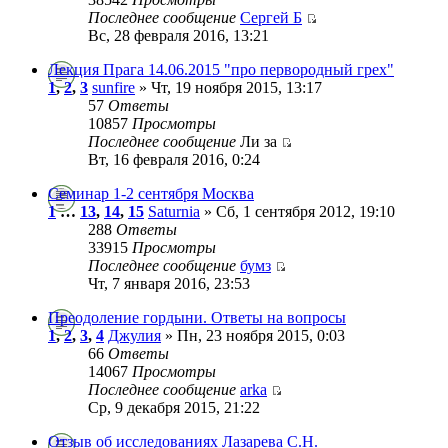
Последнее сообщение
Сергей Б
Вс, 28 февраля 2016, 13:21
Лекция Прага 14.06.2015 "про первородный грех"
1
,
2
,
3
sunfire
» Чт, 19 ноября 2015, 13:17
57
Ответы
10857
Просмотры
Последнее сообщение
Ли за
Вт, 16 февраля 2016, 0:24
Семинар 1-2 сентября Москва
1
…
13
,
14
,
15
Saturnia
» Сб, 1 сентября 2012, 19:10
288
Ответы
33915
Просмотры
Последнее сообщение
бумз
Чт, 7 января 2016, 23:53
Преодоление гордыни. Ответы на вопросы
1
,
2
,
3
,
4
Джулия
» Пн, 23 ноября 2015, 0:03
66
Ответы
14067
Просмотры
Последнее сообщение
arka
Ср, 9 декабря 2015, 21:22
Отзыв об исследованиях Лазарева С.Н.