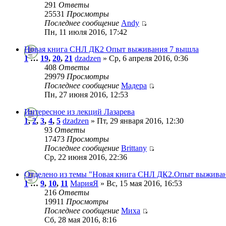
291
Ответы
25531
Просмотры
Последнее сообщение
Andy
Пн, 11 июля 2016, 17:42
Новая книга СНЛ ДК2 Опыт выживания 7 вышла
1
…
19
,
20
,
21
dzadzen
» Ср, 6 апреля 2016, 0:36
408
Ответы
29979
Просмотры
Последнее сообщение
Мадера
Пн, 27 июня 2016, 12:53
Интересное из лекций Лазарева
1
,
2
,
3
,
4
,
5
dzadzen
» Пт, 29 января 2016, 12:30
93
Ответы
17473
Просмотры
Последнее сообщение
Brittany
Ср, 22 июня 2016, 22:36
Отделено из темы "Новая книга СНЛ ДК2.Опыт выживан
1
…
9
,
10
,
11
МарияЯ
» Вс, 15 мая 2016, 16:53
216
Ответы
19911
Просмотры
Последнее сообщение
Миха
Сб, 28 мая 2016, 8:16