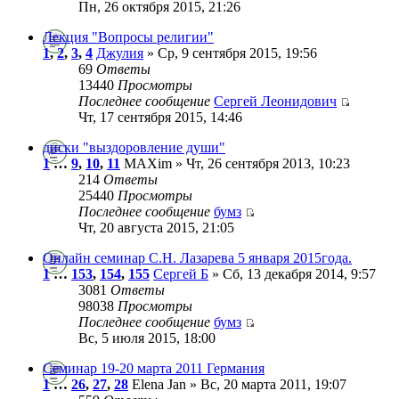
Пн, 26 октября 2015, 21:26
Лекция "Вопросы религии"
1
,
2
,
3
,
4
Джулия
» Ср, 9 сентября 2015, 19:56
69
Ответы
13440
Просмотры
Последнее сообщение
Сергей Леонидович
Чт, 17 сентября 2015, 14:46
диски "выздоровление души"
1
…
9
,
10
,
11
MAXim » Чт, 26 сентября 2013, 10:23
214
Ответы
25440
Просмотры
Последнее сообщение
бумз
Чт, 20 августа 2015, 21:05
Онлайн семинар С.Н. Лазарева 5 января 2015года.
1
…
153
,
154
,
155
Сергей Б
» Сб, 13 декабря 2014, 9:57
3081
Ответы
98038
Просмотры
Последнее сообщение
бумз
Вс, 5 июля 2015, 18:00
Семинар 19-20 марта 2011 Германия
1
…
26
,
27
,
28
Elena Jan » Вс, 20 марта 2011, 19:07