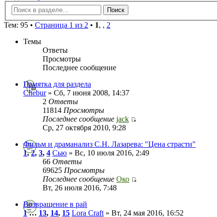
Тем: 95 •
Страница 1 из 2
•
1
,
,
2
Темы
Ответы
Просмотры
Последнее сообщение
Памятка для раздела
Chebur
» Сб, 7 июня 2008, 14:37
2
Ответы
11814
Просмотры
Последнее сообщение
jack
Ср, 27 октября 2010, 9:28
Фильм и драманализ С.Н. Лазарева: "Цена страсти"
1
,
2
,
3
,
4
Сью
» Вс, 10 июля 2016, 2:49
66
Ответы
69625
Просмотры
Последнее сообщение
Око
Вт, 26 июля 2016, 7:48
Возвращение в рай
1
…
13
,
14
,
15
Lora Craft
» Вт, 24 мая 2016, 16:52