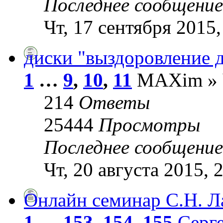
Последнее сообщени
Чт, 17 сентября 2015,
диски "выздоровление 
1
…
9
,
10
,
11
MAXim » Чт
214
Ответы
25444
Просмотры
Последнее сообщени
Чт, 20 августа 2015, 
Онлайн семинар С.Н. Ла
1
…
153
,
154
,
155
Серг