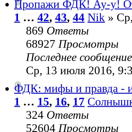
Пропажи ФДК! Ау-у! О
1
…
42
,
43
,
44
Nik
» Ср,
869
Ответы
68927
Просмотры
Последнее сообщени
Ср, 13 июля 2016, 9:
ФДК: мифы и правда - 
1
…
15
,
16
,
17
Солныш
324
Ответы
52604
Просмотры