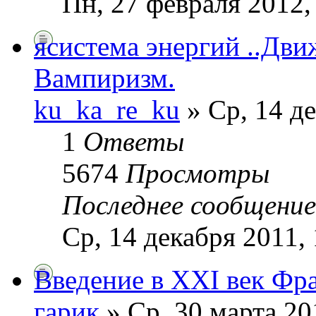
Пн, 27 февраля 2012,
ясистема энергий ..Дв
Вампиризм.
ku_ka_re_ku
» Ср, 14 де
1
Ответы
5674
Просмотры
Последнее сообщени
Ср, 14 декабря 2011,
Введение в XXI век Фр
гарик
» Ср, 30 марта 20