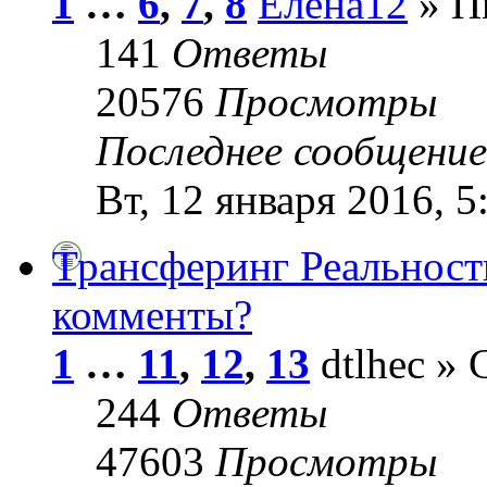
1
…
6
,
7
,
8
Елена12
» Пн
141
Ответы
20576
Просмотры
Последнее сообщени
Вт, 12 января 2016, 5
Трансферинг Реальност
комменты?
1
…
11
,
12
,
13
dtlhec » 
244
Ответы
47603
Просмотры