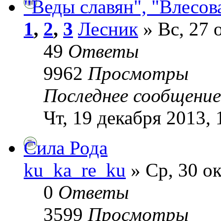
"Веды славян", "Влесов
1
,
2
,
3
Лесник
» Вс, 27 
49
Ответы
9962
Просмотры
Последнее сообщени
Чт, 19 декабря 2013, 
Сила Рода
ku_ka_re_ku
» Ср, 30 ок
0
Ответы
3599
Просмотры