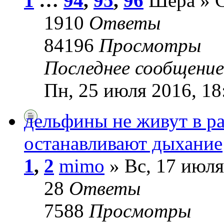
1
…
94
,
95
,
96
Шера » С
1910
Ответы
84196
Просмотры
Последнее сообщени
Пн, 25 июля 2016, 18
дельфины не живут в ра
останавливают дыхание
1
,
2
mimo
» Вс, 17 июля
28
Ответы
7588
Просмотры