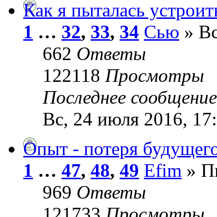
Как я пыталась устроит
1
…
32
,
33
,
34
Сью
» Вс
662
Ответы
122118
Просмотры
Последнее сообщени
Вс, 24 июля 2016, 17
Опыт - потеря будущего
1
…
47
,
48
,
49
Efim
» Пн
969
Ответы
121733
Просмотры