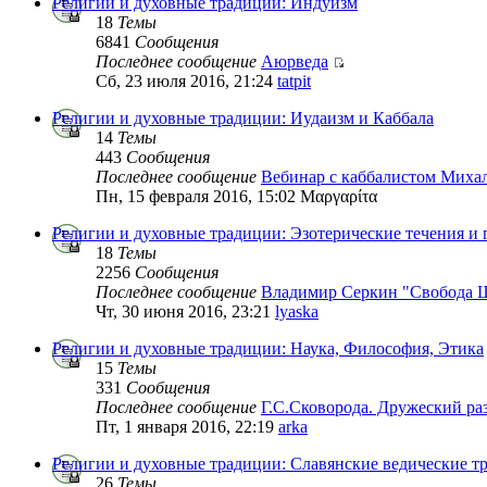
Религии и духовные традиции: Индуизм
18
Темы
6841
Сообщения
Последнее сообщение
Аюрведа
Сб, 23 июля 2016, 21:24
tatpit
Религии и духовные традиции: Иудаизм и Каббала
14
Темы
443
Сообщения
Последнее сообщение
Вебинар с каббалистом Миха
Пн, 15 февраля 2016, 15:02 Μαργαρίτα
Религии и духовные традиции: Эзотерические течения и
18
Темы
2256
Сообщения
Последнее сообщение
Владимир Серкин "Свобода 
Чт, 30 июня 2016, 23:21
lyaska
Религии и духовные традиции: Наука, Философия, Этика
15
Темы
331
Сообщения
Последнее сообщение
Г.С.Сковорода. Дружеский р
Пт, 1 января 2016, 22:19
arka
Религии и духовные традиции: Славянские ведические т
26
Темы