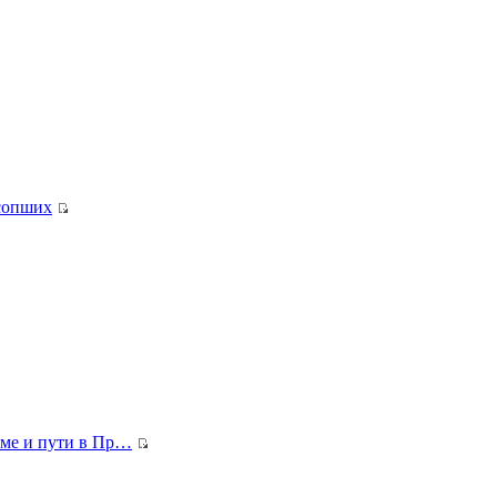
сопших
ме и пути в Пр…