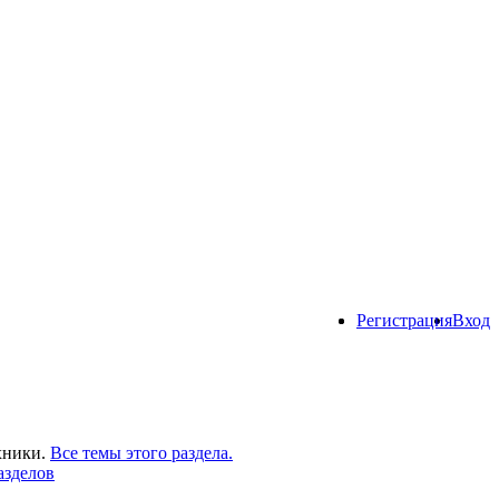
Регистрация
Вход
хники.
Все темы этого раздела.
азделов