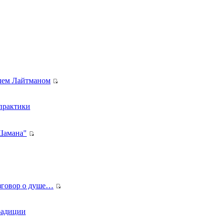
лем Лайтманом
 практики
Шамана"
азговор о душе…
радиции