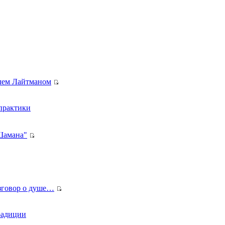
лем Лайтманом
 практики
Шамана"
азговор о душе…
радиции