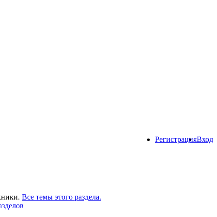
Регистрация
Вход
хники.
Все темы этого раздела.
азделов