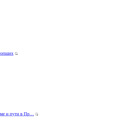
сопших
ме и пути в Пр…