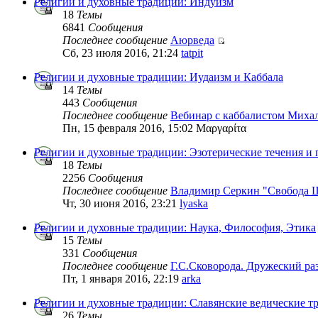
Религии и духовные традиции: Индуизм
18
Темы
6841
Сообщения
Последнее сообщение
Аюрведа
Сб, 23 июля 2016, 21:24
tatpit
Религии и духовные традиции: Иудаизм и Каббала
14
Темы
443
Сообщения
Последнее сообщение
Вебинар с каббалистом Миха
Пн, 15 февраля 2016, 15:02 Μαργαρίτα
Религии и духовные традиции: Эзотерические течения и
18
Темы
2256
Сообщения
Последнее сообщение
Владимир Серкин "Свобода 
Чт, 30 июня 2016, 23:21
lyaska
Религии и духовные традиции: Наука, Философия, Этика
15
Темы
331
Сообщения
Последнее сообщение
Г.С.Сковорода. Дружеский р
Пт, 1 января 2016, 22:19
arka
Религии и духовные традиции: Славянские ведические т
26
Темы