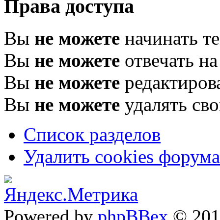
Права доступа
Вы
не можете
начинать т
Вы
не можете
отвечать н
Вы
не можете
редактиров
Вы
не можете
удалять св
Список разделов
Удалить cookies форума
Powered by
phpBBex
© 20