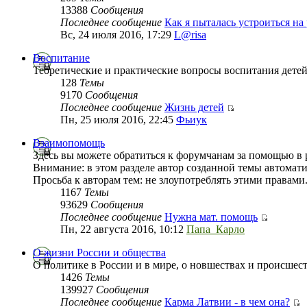
13388
Сообщения
Последнее сообщение
Как я пыталась устроиться на
Вс, 24 июля 2016, 17:29
L@risa
Воспитание
Теоретические и практические вопросы воспитания детей,
128
Темы
9170
Сообщения
Последнее сообщение
Жизнь детей
Пн, 25 июля 2016, 22:45
Фьиук
Взаимопомощь
Здесь вы можете обратиться к форумчанам за помощью 
Внимание: в этом разделе автор созданной темы автомат
Просьба к авторам тем: не злоупотреблять этими правами
1167
Темы
93629
Сообщения
Последнее сообщение
Нужна мат. помощь
Пн, 22 августа 2016, 10:12
Папа_Карло
О жизни России и общества
О политике в России и в мире, о новшествах и происшес
1426
Темы
139927
Сообщения
Последнее сообщение
Карма Латвии - в чем она?