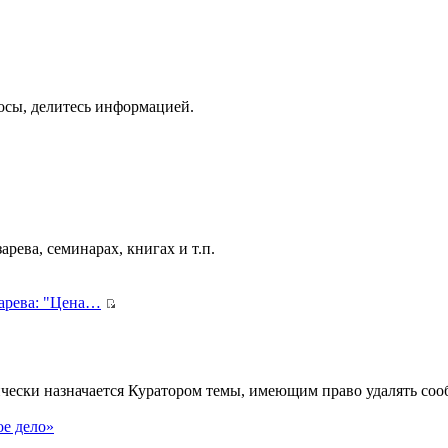
осы, делитесь информацией.
рева, семинарах, книгах и т.п.
зарева: "Цена…
ически назначается Куратором темы, имеющим право удалять сооб
.
ое дело»