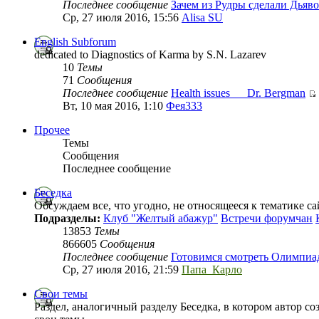
Последнее сообщение
Зачем из Рудры сделали Дьяво
Ср, 27 июля 2016, 15:56
Alisa SU
English Subforum
dedicated to Diagnostics of Karma by S.N. Lazarev
10
Темы
71
Сообщения
Последнее сообщение
Health issues___Dr. Bergman
Вт, 10 мая 2016, 1:10
Фея333
Прочее
Темы
Сообщения
Последнее сообщение
Беседка
Обсуждаем все, что угодно, не относящееся к тематике с
Подразделы:
Клуб "Желтый абажур"
Встречи форумчан
13853
Темы
866605
Сообщения
Последнее сообщение
Готовимся смотреть Олимпиад
Ср, 27 июля 2016, 21:59
Папа_Карло
Свои темы
Раздел, аналогичный разделу Беседка, в котором автор с