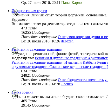
Ср, 27 июля 2016, 20:11
Папа_Карло
Идущие своим путем
Осознания, личный опыт, теории форумчан, основанные, 
Будущего.
Внимание: в этом разделе автор созданной темы автомат
473
Темы
16255
Сообщения
Последнее сообщение
О перевоплощении души и р
Вт, 26 июля 2016, 16:26
dzadzen
Религии и духовные традиции
Обсуждение религиозной, философской, эзотерической л
Подразделы:
Религии и духовные традиции: Христианст
Религии и духовные традиции: Иудаизм и Каббала
Религ
и духовные традиции: Славянские ведические традиции
634
Темы
24821
Сообщения
Последнее сообщение
О необходимости поминать у
Вт, 26 июля 2016, 14:28
Лесник
Точка зрения
Здесь вы можете высказать и обсудить свое несогласие с
465
Темы
29145
Сообщения