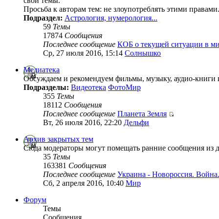
свои темы.
Просьба к авторам тем: не злоупотреблять этими правами
Подраздел:
Астрология, нумерология...
59
Темы
17874
Сообщения
Последнее сообщение
КОБ о текущей ситуации в м
Ср, 27 июля 2016, 15:14
Солнышко
Медиатека
Обсуждаем и рекомендуем фильмы, музыку, аудио-книги 
Подразделы:
Видеотека
ФотоМир
355
Темы
18112
Сообщения
Последнее сообщение
Планета Земля
Вт, 26 июля 2016, 22:20
Дельфи
Архив закрытых тем
Сюда модераторы могут помещать ранние сообщения из 
35
Темы
163381
Сообщения
Последнее сообщение
Украина - Новороссия. Война
Сб, 2 апреля 2016, 10:40
Мир
Форум
Темы
Сообщения