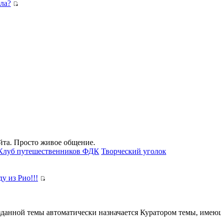
ла?
айта. Просто живое общение.
Клуб путешественников ФДК
Творческий уголок
у из Рио!!!
озданной темы автоматически назначается Куратором темы, имею