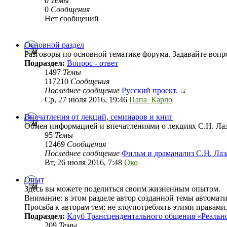
0
Темы
0
Сообщения
Нет сообщений
Основной раздел
Разговоры по основной тематике форума. Задавайте вопр
Подраздел:
Вопрос - ответ
1497
Темы
117210
Сообщения
Последнее сообщение
Русский проект.
Ср, 27 июля 2016, 19:46
Папа_Карло
Впечатления от лекций, семинаров и книг
Обмен информацией и впечатлениями о лекциях С.Н. Лаза
95
Темы
12469
Сообщения
Последнее сообщение
Фильм и драманализ С.Н. Ла
Вт, 26 июля 2016, 7:48
Око
Опыт
Здесь вы можете поделиться своим жизненным опытом.
Внимание: в этом разделе автор созданной темы автомат
Просьба к авторам тем: не злоупотреблять этими правами
Подраздел:
Клуб Трансцендентального общения «Реальн
209
Темы