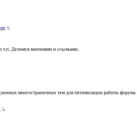
.
ире
и т.п. Делимся мнениями и ссылками.
длинных многостраничных тем для оптимизации работы форума
.