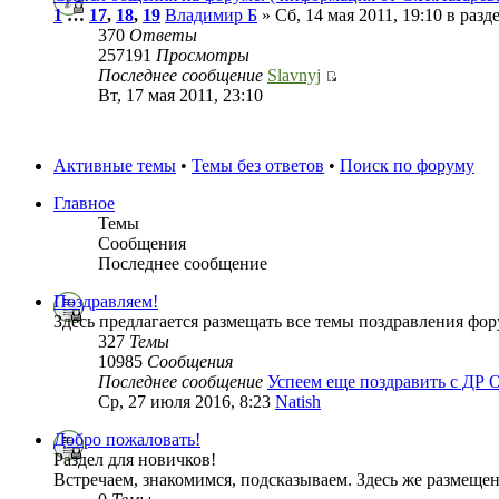
1
…
17
,
18
,
19
Владимир Б
» Сб, 14 мая 2011, 19:10 в разд
370
Ответы
257191
Просмотры
Последнее сообщение
Slavnyj
Вт, 17 мая 2011, 23:10
Активные темы
•
Темы без ответов
•
Поиск по форуму
Главное
Темы
Сообщения
Последнее сообщение
Поздравляем!
Здесь предлагается размещать все темы поздравления фо
327
Темы
10985
Сообщения
Последнее сообщение
Успеем еще поздравить с ДР 
Ср, 27 июля 2016, 8:23
Natish
Добро пожаловать!
Раздел для новичков!
Встречаем, знакомимся, подсказываем. Здесь же размеще