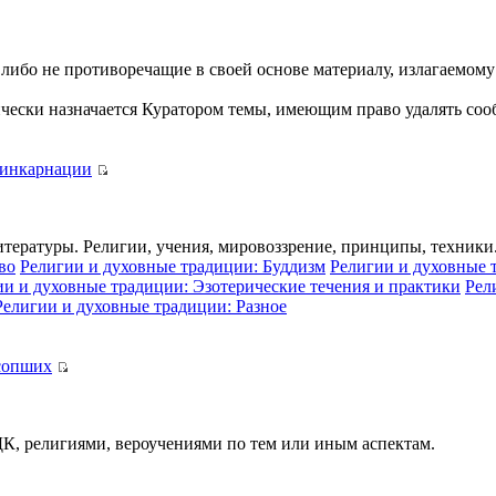
либо не противоречащие в своей основе материалу, излагаемом
ически назначается Куратором темы, имеющим право удалять сооб
еинкарнации
итературы. Религии, учения, мировоззрение, принципы, техники
во
Религии и духовные традиции: Буддизм
Религии и духовные 
ии и духовные традиции: Эзотерические течения и практики
Рел
Религии и духовные традиции: Разное
сопших
 ДК, религиями, вероучениями по тем или иным аспектам.