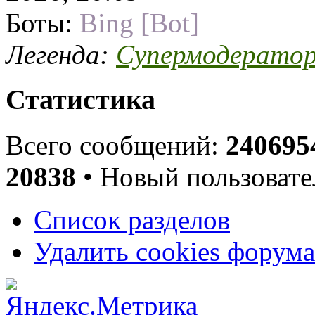
Боты:
Bing [Bot]
Легенда:
Супермодерато
Статистика
Всего сообщений:
240695
20838
• Новый пользовате
Список разделов
Удалить cookies форума