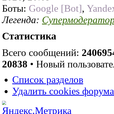
Боты:
Google [Bot]
,
Yandex
Легенда:
Супермодерато
Статистика
Всего сообщений:
240695
20838
• Новый пользовате
Список разделов
Удалить cookies форума