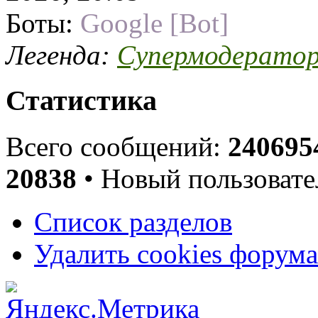
Боты:
Google [Bot]
Легенда:
Супермодерато
Статистика
Всего сообщений:
240695
20838
• Новый пользовате
Список разделов
Удалить cookies форума