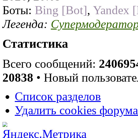
Боты:
Bing [Bot]
,
Yandex [
Легенда:
Супермодерато
Статистика
Всего сообщений:
240695
20838
• Новый пользовате
Список разделов
Удалить cookies форума