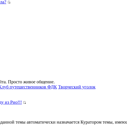
ла?
айта. Просто живое общение.
Клуб путешественников ФДК
Творческий уголок
у из Рио!!!
озданной темы автоматически назначается Куратором темы, имею