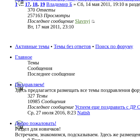
1
…
17
,
18
,
19
Владимир Б
» Сб, 14 мая 2011, 19:10 в разд
370
Ответы
257163
Просмотры
Последнее сообщение
Slavnyj
Вт, 17 мая 2011, 23:10
Активные темы
•
Темы без ответов
•
Поиск по форуму
Главное
Темы
Сообщения
Последнее сообщение
Поздравляем!
Здесь предлагается размещать все темы поздравления фо
327
Темы
10985
Сообщения
Последнее сообщение
Успеем еще поздравить с ДР 
Ср, 27 июля 2016, 8:23
Natish
Добро пожаловать!
Раздел для новичков!
Встречаем, знакомимся, подсказываем. Здесь же размеще