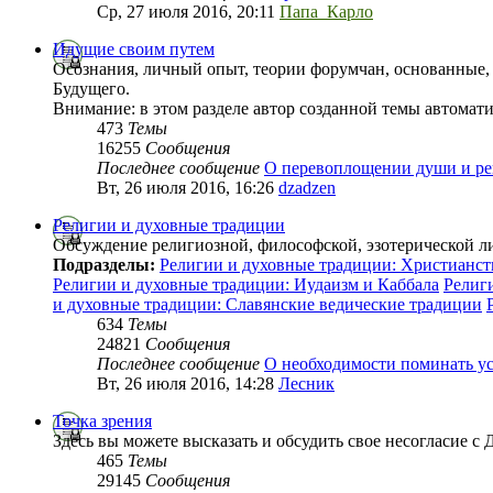
Ср, 27 июля 2016, 20:11
Папа_Карло
Идущие своим путем
Осознания, личный опыт, теории форумчан, основанные, 
Будущего.
Внимание: в этом разделе автор созданной темы автомат
473
Темы
16255
Сообщения
Последнее сообщение
О перевоплощении души и р
Вт, 26 июля 2016, 16:26
dzadzen
Религии и духовные традиции
Обсуждение религиозной, философской, эзотерической л
Подразделы:
Религии и духовные традиции: Христианст
Религии и духовные традиции: Иудаизм и Каббала
Религ
и духовные традиции: Славянские ведические традиции
634
Темы
24821
Сообщения
Последнее сообщение
О необходимости поминать у
Вт, 26 июля 2016, 14:28
Лесник
Точка зрения
Здесь вы можете высказать и обсудить свое несогласие с
465
Темы
29145
Сообщения