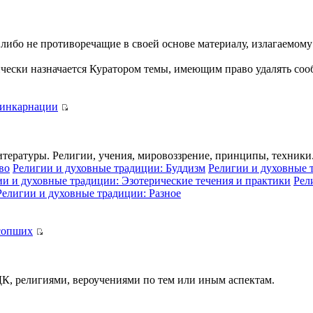
либо не противоречащие в своей основе материалу, излагаемом
ически назначается Куратором темы, имеющим право удалять сооб
еинкарнации
итературы. Религии, учения, мировоззрение, принципы, техники
во
Религии и духовные традиции: Буддизм
Религии и духовные 
ии и духовные традиции: Эзотерические течения и практики
Рел
Религии и духовные традиции: Разное
сопших
 ДК, религиями, вероучениями по тем или иным аспектам.