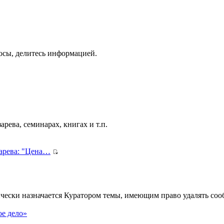
осы, делитесь информацией.
рева, семинарах, книгах и т.п.
зарева: "Цена…
ически назначается Куратором темы, имеющим право удалять сооб
.
ое дело»