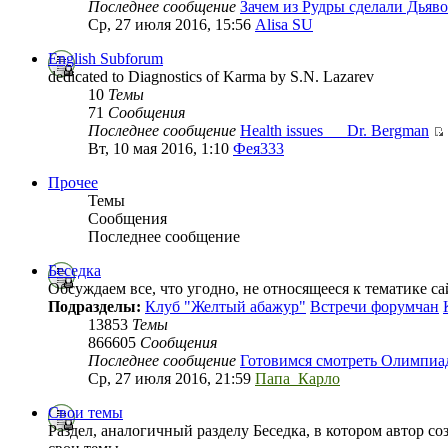
Последнее сообщение
Зачем из Рудры сделали Дьяво
Ср, 27 июля 2016, 15:56
Alisa SU
English Subforum
dedicated to Diagnostics of Karma by S.N. Lazarev
10
Темы
71
Сообщения
Последнее сообщение
Health issues___Dr. Bergman
Вт, 10 мая 2016, 1:10
Фея333
Прочее
Темы
Сообщения
Последнее сообщение
Беседка
Обсуждаем все, что угодно, не относящееся к тематике с
Подразделы:
Клуб "Желтый абажур"
Встречи форумчан
13853
Темы
866605
Сообщения
Последнее сообщение
Готовимся смотреть Олимпиад
Ср, 27 июля 2016, 21:59
Папа_Карло
Свои темы
Раздел, аналогичный разделу Беседка, в котором автор с