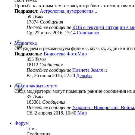
свои темы.
Просьба к авторам тем: не злоупотреблять этими правами
Подраздел:
Астрология, нумерология...
59
Темы
17874
Сообщения
Последнее сообщение
КОБ о текущей ситуации в м
Ср, 27 июля 2016, 15:14
Солнышко
Медиатека
Обсуждаем и рекомендуем фильмы, музыку, аудио-книги 
Подразделы:
Видеотека
ФотоМир
355
Темы
18112
Сообщения
Последнее сообщение
Планета Земля
Вт, 26 июля 2016, 22:20
Дельфи
Архив закрытых тем
Сюда модераторы могут помещать ранние сообщения из 
35
Темы
163381
Сообщения
Последнее сообщение
Украина - Новороссия. Война
Сб, 2 апреля 2016, 10:40
Мир
Форум
Темы
Сообщения