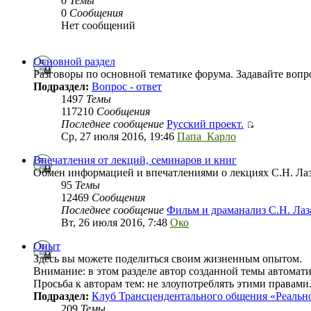
0
Темы
0
Сообщения
Нет сообщений
Основной раздел
Разговоры по основной тематике форума. Задавайте вопр
Подраздел:
Вопрос - ответ
1497
Темы
117210
Сообщения
Последнее сообщение
Русский проект.
Ср, 27 июля 2016, 19:46
Папа_Карло
Впечатления от лекций, семинаров и книг
Обмен информацией и впечатлениями о лекциях С.Н. Лаза
95
Темы
12469
Сообщения
Последнее сообщение
Фильм и драманализ С.Н. Ла
Вт, 26 июля 2016, 7:48
Око
Опыт
Здесь вы можете поделиться своим жизненным опытом.
Внимание: в этом разделе автор созданной темы автомат
Просьба к авторам тем: не злоупотреблять этими правами
Подраздел:
Клуб Трансцендентального общения «Реальн
209
Темы