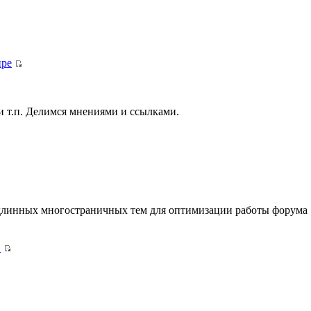
.
ире
и т.п. Делимся мнениями и ссылками.
длинных многостраничных тем для оптимизации работы форума
.