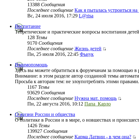
13388
Сообщения
Последнее сообщение
Как я пыталась устроиться на
Вс, 24 июля 2016, 17:29
L@risa
Воспитание
Теоретические и практические вопросы воспитания детей,
128
Темы
9170
Сообщения
Последнее сообщение
Жизнь детей
Пн, 25 июля 2016, 22:45
Фьиук
Взаимопомощь
Здесь вы можете обратиться к форумчанам за помощью 
Внимание: в этом разделе автор созданной темы автомат
Просьба к авторам тем: не злоупотреблять этими правами
1167
Темы
93629
Сообщения
Последнее сообщение
Нужна мат. помощь
Пн, 22 августа 2016, 10:12
Папа_Карло
О жизни России и общества
О политике в России и в мире, о новшествах и происшес
1426
Темы
139927
Сообщения
Последнее сообщение
Карма Латвии - в чем она?